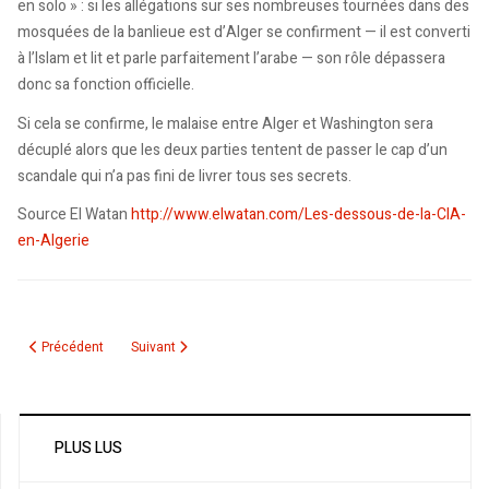
en solo » : si les allégations sur ses nombreuses tournées dans des
mosquées de la banlieue est d’Alger se confirment — il est converti
à l’Islam et lit et parle parfaitement l’arabe — son rôle dépassera
donc sa fonction officielle.
Si cela se confirme, le malaise entre Alger et Washington sera
décuplé alors que les deux parties tentent de passer le cap d’un
scandale qui n’a pas fini de livrer tous ses secrets.
Source El Watan
http://www.elwatan.com/Les-dessous-de-la-CIA-
en-Algerie
Article précédent : Similitudes et contrastes entre Alger et Montréal
Article suivant : Procès de Saïd Namouh: terrorisme ou libe
Précédent
Suivant
PLUS LUS