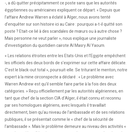
-, a dû quitter précipitamment ce poste sans que les autorités
égyptiennes ou américaines expliquent ce départ. « Depuis que
l’affaire Andrew Warren a éclaté à Alger, nous avons tenté
d’enquêter sur son histoire ici au Caire : pourquoi a-t-il quitté son
poste ? Etait-ce lié à des scandales de mœurs ou à autre chose ?
Mais personne ne veut parler », nous explique une journaliste
d’investigation du quotidien cairote Al Masry Al Yaoum.
« Les relations étroites entre les Etats-Unis et l’Egypte empêchent
les officiels des deux bords de s’exprimer sur cette affaire délicate.
C’est le black-out total », poursuit-elle. Se triturant le menton, notre
expert à la mine circonspecte a déclaré : « Le problème avec
Warren Andrew est qu’il semble faire partie à la fois des deux
catégories. » Reçu officiellement par les autorités algériennes, en
tant que chef de la section CIA d’Alger, il était connu et reconnu
par ses homologues algériens, avec lesquels il travaillait
directement, bien qu’au niveau de l’ambassade et de ses relations
publiques, il se présentait comme le « chef de la sécurité de
l’ambassade ». Mais le problème demeure au niveau des activités «