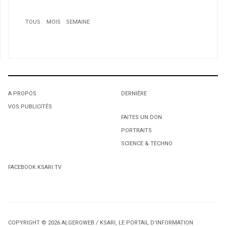
TOUS
MOIS
SEMAINE
1
Walid Sekhri, champion canadien junior 2011 de
Taekwondo
A PROPOS
DERNIÈRE
VOS PUBLICITÉS
1
1
FAITES UN DON
PORTRAITS
L'octroi accidentel du Gant Court.
L'octroi accidentel du Gant Court.
SCIENCE & TECHNO
2
FACEBOOK KSARI.TV
Le médicament algérien contre le diabète sera
commercialisé à 750 DA
COPYRIGHT © 2026 ALGEROWEB / KSARI, LE PORTAIL D'INFORMATION