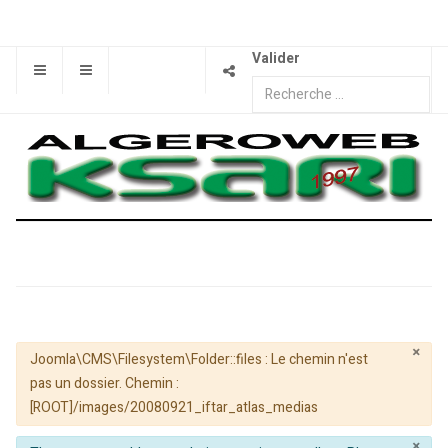
Valider
×
Avertissement
Joomla\CMS\Filesystem\Folder::files : Le chemin n'est
pas un dossier. Chemin :
[ROOT]/images/20080921_iftar_atlas_medias
×