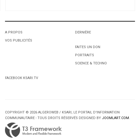
Élections fédérales : quelles autres surprises nous
réservent les conservateurs, s’ils sont majoritaires?
A PROPOS
DERNIÈRE
VOS PUBLICITÉS
1
1
FAITES UN DON
PORTRAITS
L'octroi accidentel du Gant Court.
L'octroi accidentel du Gant Court.
SCIENCE & TECHNO
2
FACEBOOK KSARI.TV
Obligation de change de plus 1000 €: les émigrés vont
limiter leurs venues en Algérie !
COPYRIGHT © 2026 ALGEROWEB / KSARI, LE PORTAIL D'INFORMATION
COMMUNAUTAIRE - TOUS DROITS RÉSERVÉS DESIGNED BY
JOOMLART.COM
.
2
2
Protection de la jeunesse: «Il faut débarquer dans les
Protection de la jeunesse: «Il faut débarquer dans les