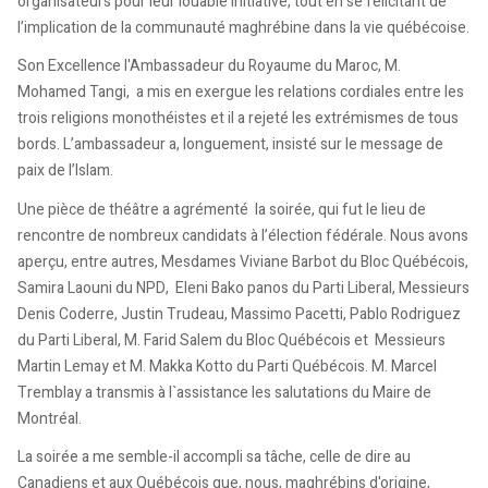
organisateurs pour leur louable initiative, tout en se félicitant de
l’implication de la communauté maghrébine dans la vie québécoise.
Son Excellence l'Ambassadeur du Royaume du Maroc, M.
Mohamed Tangi, a mis en exergue les relations cordiales entre les
trois religions monothéistes et il a rejeté les extrémismes de tous
bords. L’ambassadeur a, longuement, insisté sur le message de
paix de l’Islam.
Une pièce de théâtre a agrémenté la soirée, qui fut le lieu de
rencontre de nombreux candidats à l’élection fédérale. Nous avons
aperçu, entre autres, Mesdames Viviane Barbot du Bloc Québécois,
Samira Laouni du NPD, Eleni Bako panos du Parti Liberal, Messieurs
Denis Coderre, Justin Trudeau, Massimo Pacetti, Pablo Rodriguez
du Parti Liberal, M. Farid Salem du Bloc Québécois et Messieurs
Martin Lemay et M. Makka Kotto du Parti Québécois. M. Marcel
Tremblay a transmis à l`assistance les salutations du Maire de
Montréal.
La soirée a me semble-il accompli sa tâche, celle de dire au
Canadiens et aux Québécois que, nous, maghrébins d'origine,