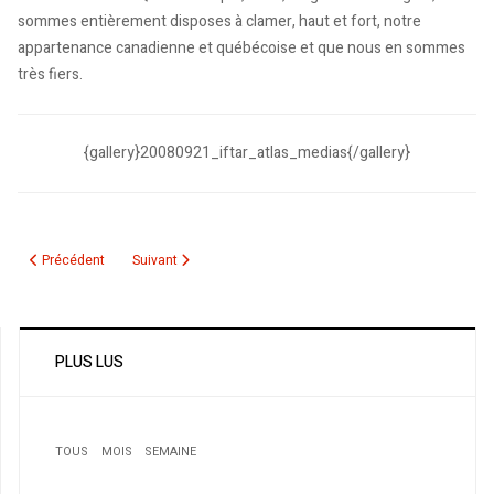
sommes entièrement disposes à clamer, haut et fort, notre
appartenance canadienne et québécoise et que nous en sommes
très fiers.
{gallery}20080921_iftar_atlas_medias{/gallery}
Article précédent : Éléctions fédérales au Canada : Farid Salem, de Sidi Aï
Article suivant : Balade gourmande au verger
Précédent
Suivant
PLUS LUS
TOUS
MOIS
SEMAINE
1