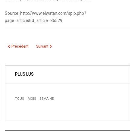
Source: http://www.elwatan.com/spip.php?
page=article&id_article=86529
Article précédent : Canada Bombardier offre un avion à des étudiants algér
Article suivant : Mohamed Gahche (député indépendant): «Il
Précédent
Suivant
PLUS LUS
TOUS
MOIS
SEMAINE