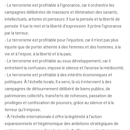
- Le terrorisme est profitable à l’ignorance, car il orchestre les
campagnes délibérées de massacre et élimination des savants,
intellectuels, artistes et penseurs. Il tue la pensée et la liberté de
pensée. Il tue le mot et la liberté d’expression. Il prône l’ignorance
par la terreur;
- Le terrorisme est profitable pour l’injustice, car il n’est pas plus
injuste que de porter atteinte à des femmes et des hommes, à la
vie et à l’espoir; à la liberté et à la paix;
- Le terrorisme est profitable au sous développement, car il
entretient la confusion, impose le silence et favorise la médiocrité;
- Le terrorisme est profitable à des intérêts économiques et
politiques. À l’échelle locale, Il a servi, là où il intervient à des
campagnes de détournement délibéré de biens publics, de
patrimoines collectifs, transferts de richesses, passation de
privilèges et confiscation de pouvoirs, grâce au silence et à la
terreur qu’il impose;
- À l’échelle internationale il offre la légitimité à l’action
expansionniste et hégémonique des ambitions stratégiques de