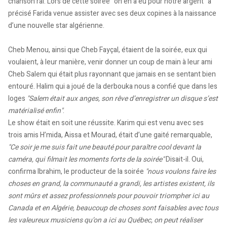
chanson rai. Lors de cette soirée "on en a eu pour notre argent" a
précisé Farida venue assister avec ses deux copines à la naissance
d’une nouvelle star algérienne.
Cheb Menou, ainsi que Cheb Fayçal, étaient de la soirée, eux qui
voulaient, à leur manière, venir donner un coup de main à leur ami
Cheb Salem qui était plus rayonnant que jamais en se sentant bien
entouré. Halim qui a joué de la derbouka nous a confié que dans les
loges
"Salem était aux anges, son rêve d’enregistrer un disque s’est
matérialisé enfin"
.
Le show était en soit une réussite. Karim qui est venu avec ses
trois amis H’mida, Aissa et Mourad, était d’une gaité remarquable,
"Ce soir je me suis fait une beauté pour paraître cool devant la
caméra, qui filmait les moments forts de la soirée"
Disait-il. Oui,
confirma Ibrahim, le producteur de la soirée
"nous voulons faire les
choses en grand, la communauté a grandi, les artistes existent, ils
sont mûrs et assez professionnels pour pouvoir triompher ici au
Canada et en Algérie, beaucoup de choses sont faisables avec tous
les valeureux musiciens qu’on a ici au Québec, on peut réaliser