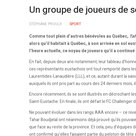
Un groupe de joueurs de s
STÉPHANE PROULX
SPORT
Comme tout plein d’autres bénévoles au Québec,
Tah
alors qu’il habitait à Québec, à son arrivée en sol eus
l’heure actuelle, ce noyau de joueurs qu’il a continu
En fait, depuis deux ans notamment, leur tableau d’honne
ces représentants eustachois ont tout remporté dans les
Laurentides-Lanaudière (LLL), et ce, autant durant la sais
auxquels ils ont pris part au cours des 24 derniers mois, i
Encore récemment, ils se sont illustrés en décrochant le
Saint-Eustache. En finale, ils ont défait le FC Challenger 
Ne pouvant évoluer dans les rangs AAA encore – ce nive
Tahar Boudjelal ont néanmoins déjà prouvé qu’ils pouvaie
que face au reste de la province. Et cela, peu d’équipes 
ont confirmé qu’elles faisaient partie du peloton de tê