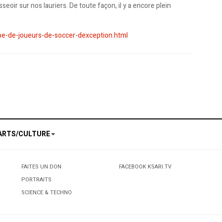
oir sur nos lauriers. De toute façon, il y a encore plein
upe-de-joueurs-de-soccer-dexception.html
 Maghrébins
r l’Afrique du Sud
ARTS/CULTURE
FAITES UN DON
FACEBOOK KSARI.TV
PORTRAITS
SCIENCE & TECHNO