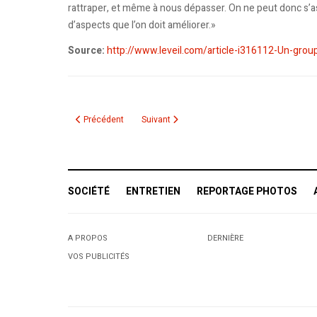
rattraper, et même à nous dépasser. On ne peut donc s’asse
d’aspects que l’on doit améliorer.»
Source:
http://www.leveil.com/article-i316112-Un-gro
Article précédent : Une nouvelle saison footballistique sans
Article suivant : Statu quo dans la course pou
Précédent
Suivant
SOCIÉTÉ
ENTRETIEN
REPORTAGE PHOTOS
A PROPOS
DERNIÈRE
VOS PUBLICITÉS