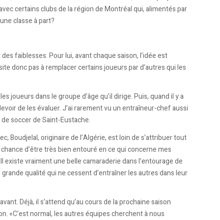
 avec certains clubs de la région de Montréal qui, alimentés par
 une classe à part?
 des faiblesses. Pour lui, avant chaque saison, l’idée est
hésite donc pas à remplacer certains joueurs par d’autres qui les
es joueurs dans le groupe d’âge qu’il dirige. Puis, quand il y a
n devoir de les évaluer. J’ai rarement vu un entraîneur-chef aussi
on de soccer de Saint-Eustache.
Boudjelal, originaire de l’Algérie, est loin de s’attribuer tout
la chance d’être très bien entouré en ce qui concerne mes
. Il existe vraiment une belle camaraderie dans l’entourage de
e grande qualité qui ne cessent d’entraîner les autres dans leur
avant. Déjà, il s’attend qu’au cours de la prochaine saison
ion. «C’est normal, les autres équipes cherchent à nous