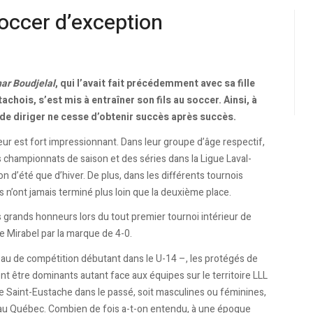
occer d’exception
ar Boudjelal
, qui l’avait fait précédemment avec sa fille
tachois, s’est mis à entraîner son fils au soccer. Ainsi, à
é de diriger ne cesse d’obtenir succès après succès.
ur est fort impressionnant. Dans leur groupe d’âge respectif,
 championnats de saison et des séries dans la Ligue Laval-
on d’été que d’hiver. De plus, dans les différents tournois
ls n’ont jamais terminé plus loin que la deuxième place.
s grands honneurs lors du tout premier tournoi intérieur de
de Mirabel par la marque de 4-0.
au de compétition débutant dans le U-14 –, les protégés de
nt être dominants autant face aux équipes sur le territoire LLL
de Saint-Eustache dans le passé, soit masculines ou féminines,
te au Québec. Combien de fois a-t-on entendu, à une époque