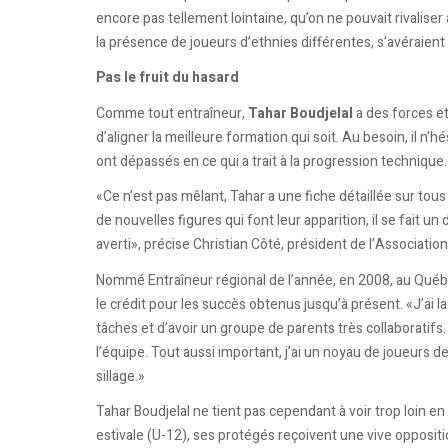
encore pas tellement lointaine, qu’on ne pouvait rivaliser
la présence de joueurs d’ethnies différentes, s’avéraient
Pas le fruit du hasard
Comme tout entraîneur,
Tahar Boudjelal
a des forces et
d’aligner la meilleure formation qui soit. Au besoin, il n’
ont dépassés en ce qui a trait à la progression technique.
«Ce n’est pas mêlant, Tahar a une fiche détaillée sur tous l
de nouvelles figures qui font leur apparition, il se fait u
averti», précise Christian Côté, président de l’Associati
Nommé Entraîneur régional de l’année, en 2008, au Québec, 
le crédit pour les succès obtenus jusqu’à présent. «J’ai 
tâches et d’avoir un groupe de parents très collaboratifs
l’équipe. Tout aussi important, j’ai un noyau de joueurs d
sillage.»
Tahar Boudjelal ne tient pas cependant à voir trop loin en 
estivale (U-12), ses protégés reçoivent une vive opposit