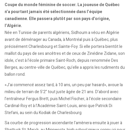
Coupe du monde féminine de soccer. La joueuse de Québec
n’a pourtant jamais été sélectionnée dans l’équipe
canadienne. Elle passera plutôt par son pays d’origine,
l’Algérie.
Née en Tunisie de parents algériens, Sidhoum a vécu en Algérie
avant de déménager au Canada, à Montréal puis à Québec, plus
précisément Charlesbourg et Sainte-Foy. Si elle portera bientôt le
maillot du pays de ses ancêtres et de ceux de Zinédine Zidane, son
idole, c’est à l’école primaire Saint-Roch, depuis renommée Des
Berges, au centre-ville de Québec, qu’elle a appris les rudiments du
ballon rond.
«J’ai commencé assez tard, à 10 ans, un peu par hasard», avoue la
milieu de terrain de 5’2” tout juste âgée de 21 ans. D’abord avec
l’entraîneur Fergus Brett, puis Michel Fischer, à l’école secondaire
Cardinal-Roy et à l’Académie Saint-Louis, ainsi que Patrick Di
Stefani, au sein du Kodiak de Charlesbourg.
Sa courbe de progression ascendante l’amènera ensuite à jouer à
Shattuck St. Mary’s, au Minnesota, high school mieux connu ici pour