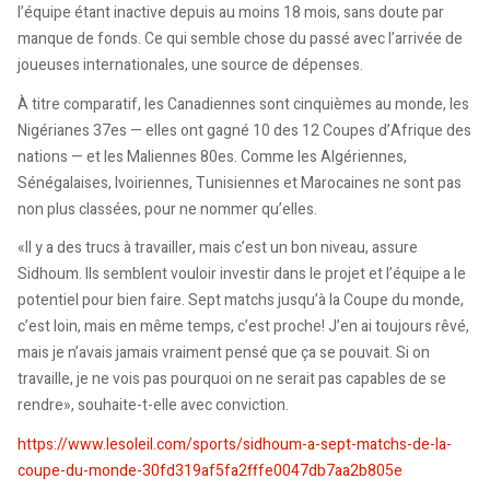
l’équipe étant inactive depuis au moins 18 mois, sans doute par
manque de fonds. Ce qui semble chose du passé avec l’arrivée de
joueuses internationales, une source de dépenses.
À titre comparatif, les Canadiennes sont cinquièmes au monde, les
Nigérianes 37es — elles ont gagné 10 des 12 Coupes d’Afrique des
nations — et les Maliennes 80es. Comme les Algériennes,
Sénégalaises, Ivoiriennes, Tunisiennes et Marocaines ne sont pas
non plus classées, pour ne nommer qu’elles.
«Il y a des trucs à travailler, mais c’est un bon niveau, assure
Sidhoum. Ils semblent vouloir investir dans le projet et l’équipe a le
potentiel pour bien faire. Sept matchs jusqu’à la Coupe du monde,
c’est loin, mais en même temps, c’est proche! J’en ai toujours rêvé,
mais je n’avais jamais vraiment pensé que ça se pouvait. Si on
travaille, je ne vois pas pourquoi on ne serait pas capables de se
rendre», souhaite-t-elle avec conviction.
https://www.lesoleil.com/sports/sidhoum-a-sept-matchs-de-la-
coupe-du-monde-30fd319af5fa2fffe0047db7aa2b805e