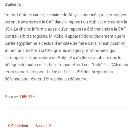
d’ailleurs.
En tout état de cause, la chaîne du Ahly a annoncé que ces images
seront transmises à la CAF dans le rapport du club cairote contre la
JSK. La chaîne informe aussi qu’un rapport a été transmis à la CAF
contre l’arbitre togolais, M. Koko. Il apparaît donc clairement que la
partie égyptienne a décidé d’emblée de faire dans la manipulation
et ne transmettre à la CAF que les images préfabriquées qui
l’arrangent. Le journaliste du Ahly TV a d’ailleurs souhaité que le
délégué du match et l’arbitre transmettent ces “faits” à la CAF dans
leurs rapports respectifs. De ce fait, la JSK doit préparer sa
défense pour éviter d’être prise au dépourvu.
Source:
LIBERTE
Article précédent : Six mois environ après son éviction de l'EN. Lemmouchi
Article suivant : Les sites de la FAF et de la JSK piratés p
Précédent
Suivant