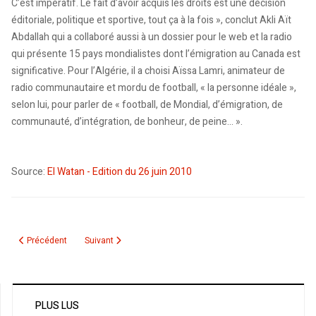
C’est impératif. Le fait d’avoir acquis les droits est une décision
éditoriale, politique et sportive, tout ça à la fois », conclut Akli Aït
Abdallah qui a collaboré aussi à un dossier pour le web et la radio
qui présente 15 pays mondialistes dont l’émigration au Canada est
significative. Pour l’Algérie, il a choisi Aïssa Lamri, animateur de
radio communautaire et mordu de football, « la personne idéale »,
selon lui, pour parler de « football, de Mondial, d’émigration, de
communauté, d’intégration, de bonheur, de peine… ».
Source:
El Watan - Edition du 26 juin 2010
Article précédent : L'équipe d'Algérie de retour au pays
Article suivant : Sans buteur, pas de bonheur
Précédent
Suivant
PLUS LUS