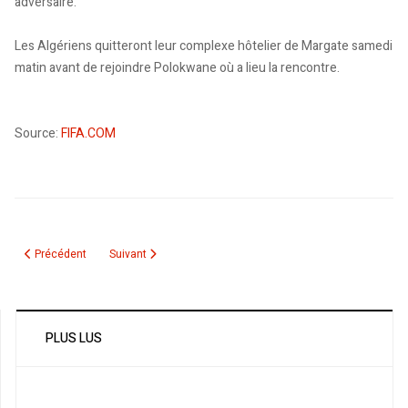
adversaire.
Les Algériens quitteront leur complexe hôtelier de Margate samedi
matin avant de rejoindre Polokwane où a lieu la rencontre.
Source:
FIFA.COM
Article précédent : Yahia touché à la cheville gauche
Article suivant : Alors que la radio n'est pas autorisée à d
Précédent
Suivant
PLUS LUS