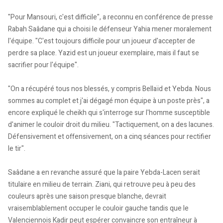
"Pour Mansouri, c'est difficile", a reconnu en conférence de presse
Rabah Saâdane qui a choisi le défenseur Yahia mener moralement
l'équipe. "C'est toujours difficile pour un joueur d'accepter de
perdre sa place. Yazid est un joueur exemplaire, mais il faut se
sacrifier pour l'équipe".
"On a récupéré tous nos blessés, y compris Bellaïd et Yebda. Nous
sommes au complet et j'ai dégagé mon équipe à un poste près", a
encore expliqué le cheikh qui s'interroge sur l'homme susceptible
d'animer le couloir droit du milieu. "Tactiquement, on a des lacunes.
Défensivement et offensivement, on a cinq séances pour rectifier
le tir".
Saâdane a en revanche assuré que la paire Yebda-Lacen serait
titulaire en milieu de terrain. Ziani, qui retrouve peu à peu des
couleurs après une saison presque blanche, devrait
vraisemblablement occuper le couloir gauche tandis que le
Valenciennois Kadir peut espérer convaincre son entraîneur à