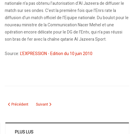
nationale n’a pas obtenu l’autorisation d’Al Jazeera de diffuser le
match sur ses ondes. C’est la première fois que l’Enrs rate la
diffusion d’un match officiel de l’Equipe nationale. Du boulot pour le
nouveau ministre de la Communication Nacer Mehel et une
opération encore délicate pour le DG de l’Entv, qui n’a pas réussi
son bras de fer avec la chaîne qatarie Al Jazeera Sport.
Source:
L'EXPRESSION - Edition du 10 juin 2010
Article précédent : Mansouri abandonne le brassard
Article suivant : Pour qui nous prend Al Jazeera?
Précédent
Suivant
PLUS LUS