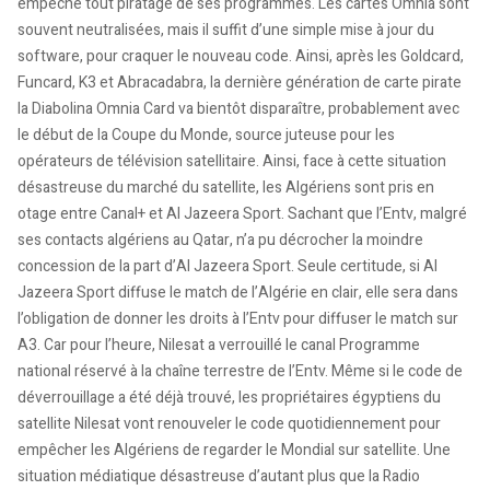
empêche tout piratage de ses programmes. Les cartes Omnia sont
souvent neutralisées, mais il suffit d’une simple mise à jour du
software, pour craquer le nouveau code. Ainsi, après les Goldcard,
Funcard, K3 et Abracadabra, la dernière génération de carte pirate
la Diabolina Omnia Card va bientôt disparaître, probablement avec
le début de la Coupe du Monde, source juteuse pour les
opérateurs de télévision satellitaire. Ainsi, face à cette situation
désastreuse du marché du satellite, les Algériens sont pris en
otage entre Canal+ et Al Jazeera Sport. Sachant que l’Entv, malgré
ses contacts algériens au Qatar, n’a pu décrocher la moindre
concession de la part d’Al Jazeera Sport. Seule certitude, si Al
Jazeera Sport diffuse le match de l’Algérie en clair, elle sera dans
l’obligation de donner les droits à l’Entv pour diffuser le match sur
A3. Car pour l’heure, Nilesat a verrouillé le canal Programme
national réservé à la chaîne terrestre de l’Entv. Même si le code de
déverrouillage a été déjà trouvé, les propriétaires égyptiens du
satellite Nilesat vont renouveler le code quotidiennement pour
empêcher les Algériens de regarder le Mondial sur satellite. Une
situation médiatique désastreuse d’autant plus que la Radio