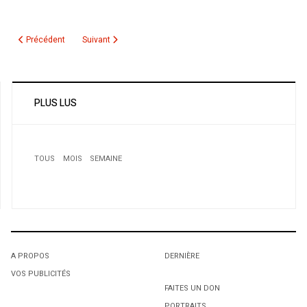
Article précédent : Mondial 2010 - Algérie: les plus et les moins
Article suivant : Concours du lancer de marteau à Helsinki
Précédent
Suivant
PLUS LUS
TOUS
MOIS
SEMAINE
1
Fellag aux Oscars le 26 février prochain!
A PROPOS
DERNIÈRE
VOS PUBLICITÉS
1
1
FAITES UN DON
PORTRAITS