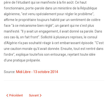
père de l'étudiant qui se manifeste à la fin août. Ce haut
fonctionnaire, porte-parole dans un ministère de la République
algérienne, "est venu spécialement pour régler le problème",
affirme le propriétaire toujours habité par un sentiment de colère
face "à ce mécanisme bien réglé", un garant qui ne s'est plus
manifesté. "Il y avait un engagement, il avait donné sa parole. Dans
ces cas-là, on fait front". Sollicité à plusieurs reprises, le consul
d'Algérie n'a pas souhaité réagir à cet embarrassant épisode. "C'est
une caution morale qu'il avait donnée. Ensuite, tout est rentré dans
l'ordre", explique toutefois son entourage, rejetant toute idée
d'une pratique préparée.
Source:
Midi Libre - 13 octobre 2014
Article précédent : UPAC: la relation intime entre un fournisseur et un haut 
Article suivant : Poursuivi par une salariée. Une troisième
Précédent
Suivant