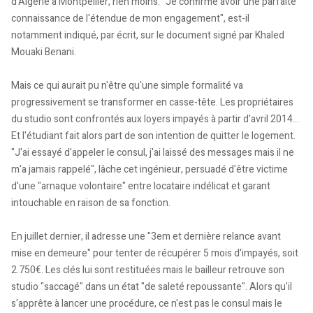
d'Algérie à Montpellier, rien moins. "Je confirme avoir une parfaite
connaissance de l'étendue de mon engagement", est-il
notamment indiqué, par écrit, sur le document signé par Khaled
Mouaki Benani.
Mais ce qui aurait pu n'être qu'une simple formalité va
progressivement se transformer en casse-tête. Les propriétaires
du studio sont confrontés aux loyers impayés à partir d'avril 2014...
Et l'étudiant fait alors part de son intention de quitter le logement.
"J'ai essayé d'appeler le consul, j'ai laissé des messages mais il ne
m'a jamais rappelé", lâche cet ingénieur, persuadé d'être victime
d'une "arnaque volontaire" entre locataire indélicat et garant
intouchable en raison de sa fonction.
En juillet dernier, il adresse une "3em et dernière relance avant
mise en demeure" pour tenter de récupérer 5 mois d'impayés, soit
2.750€. Les clés lui sont restituées mais le bailleur retrouve son
studio "saccagé" dans un état "de saleté repoussante". Alors qu'il
s'apprête à lancer une procédure, ce n'est pas le consul mais le