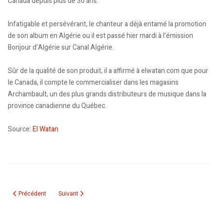
Canada depuis plus de 30 ans.
Infatigable et persévérant, le chanteur a déjà entamé la promotion
de son album en Algérie ou il est passé hier mardi à l’émission
Bonjour d’Algérie sur Canal Algérie.
Sûr de la qualité de son produit, il a affirmé à elwatan.com que pour
le Canada, il compte le commercialiser dans les magasins
Archambault, un des plus grands distributeurs de musique dans la
province canadienne du Québec.
Source:
El Watan
Article précédent : Canada : La journaliste et auteure Nassira Belloula pri
Article suivant : Djilali Raina-Rai enterré, hier, à Sidi Bel
Précédent
Suivant