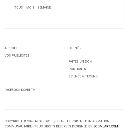
TOUS
MOIS
SEMAINE
A PROPOS
DERNIÈRE
VOS PUBLICITÉS
1
1
1
FAITES UN DON
PORTRAITS
Détenu à Montréal: La Thaïlande demande l’extradition
L'octroi accidentel du Gant Court.
L'octroi accidentel du Gant Court.
du « voleur aux chocolats »
SCIENCE & TECHNO
2
FACEBOOK KSARI.TV
Transport aérien: Bientôt une ligne Alger-Montréal
3
Un Algérien déporté de Québec Vers les États-Unis
COPYRIGHT © 2026 ALGEROWEB / KSARI, LE PORTAIL D'INFORMATION
COMMUNAUTAIRE - TOUS DROITS RÉSERVÉS DESIGNED BY
JOOMLART.COM
.