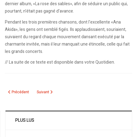
dernier album, «La rose des sables», afin de séduire un public qui,
pourtant, n'était pas gagné d'avance.
Pendant les trois premières chansons, dont l'excellente «Ana
Akida», les gens ont semblé figés. Ils applaudissaient, souriaient,
suivaient du regard chaque mouvement dansant exécuté par la
charmante invitée, mais il leur manquait une étincelle, celle qui fait
les grands concerts.
// La suite de ce texte est disponible dans votre Quotidien.
Article précédent : “Bine el-bareh wel youm” De l’Algérie au Canada !
Article suivant : 21e édition des Francofolies de Montréal: 
Précédent
Suivant
PLUS LUS