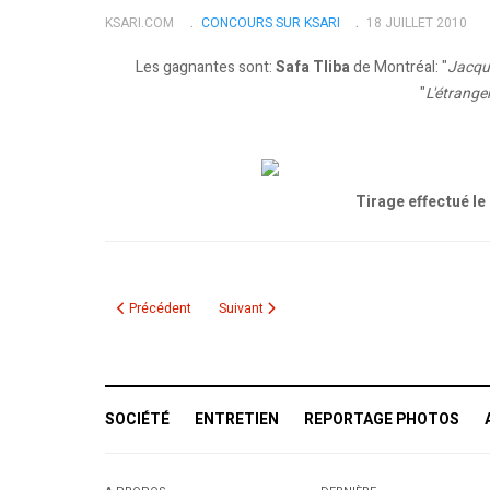
KSARI.COM
CONCOURS SUR KSARI
18 JUILLET 2010
Les gagnantes sont:
Safa Tliba
de Montréal: "
Jacque
"
L'étrange
Tirage effectué le
Article précédent : Résultat du tirage des livres "Yasmina Khad
Article suivant : Directions
Précédent
Suivant
SOCIÉTÉ
ENTRETIEN
REPORTAGE PHOTOS