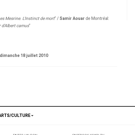
s Mesrine. L'Instinct de mort
" /
Samir Aouar
de Montréal:
r d'Albert camus
"
 dimanche 18 juillet 2010
ra - Ce que le jour doit à la nuit" et "Tahar Ben Jelloun - Sur ma mère"
ARTS/CULTURE