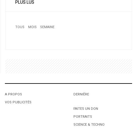
PLUS LUS
TOUS
MOIS
SEMAINE
1
1
1
A PROPOS
DERNIÈRE
Campagne de sociofinancement après un drame
L'octroi accidentel du Gant Court.
L'octroi accidentel du Gant Court.
inattendu pour une famille immigrante
VOS PUBLICITÉS
FAITES UN DON
PORTRAITS
SCIENCE & TECHNO