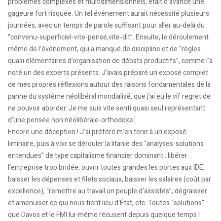
problèmes complexes et multidimensionnels, était d’avance une
gageure fort risquée. Un tel événement aurait nécessité plusieurs
journées, avec un temps de parole suffisant pour aller au-delà du
“convenu-superficiel-vite-pensé,vite-dit”. Ensuite, le déroulement
même de l’événement, qui a manqué de discipline et de “règles
quasi élémentaires d’organisation de débats productifs”, comme l’a
noté un des experts présents. J’avais préparé un exposé complet
de mes propres réflexions autour des raisons fondamentales de la
panne du système néolibéral mondialisé, que j’ai eu le vif regret de
ne pouvoir aborder. Je me suis vite senti quasi seul représentant
d’une pensée non néolibérale-orthodoxe…
Encore une déception ! J’ai préféré m’en tenir à un exposé
liminaire, puis à voir se dérouler la litanie des “analyses-solutions
entendues” de type capitalisme financier dominant : libérer
l’entreprise trop bridée, ouvrir toutes grandes les portes aux IDE,
baisser les dépenses et filets sociaux, baisser les salaires (coût par
excellence), “remettre au travail un peuple d’assistés”, dégraisser
et amenuiser ce qui nous tient lieu d’État, etc. Toutes “solutions”
que Davos et le FMI lui-même récusent depuis quelque temps !