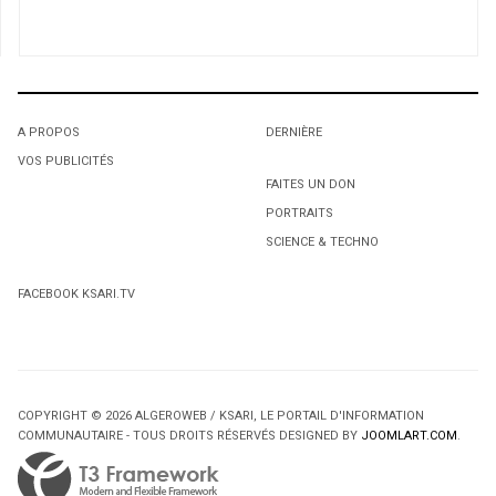
Une émeute en dix points
2
FCA: Communiqué Gala d'Excellence 2013
3
A PROPOS
DERNIÈRE
VOS PUBLICITÉS
ENQUÊTE : Des députés, sénateurs et fils de députés
1
1
voyagent au frais de la République
FAITES UN DON
4
PORTRAITS
L'octroi accidentel du Gant Court.
L'octroi accidentel du Gant Court.
SCIENCE & TECHNO
De la grande visite de l'Algérie dans la capitale
FACEBOOK KSARI.TV
COPYRIGHT © 2026 ALGEROWEB / KSARI, LE PORTAIL D'INFORMATION
COMMUNAUTAIRE - TOUS DROITS RÉSERVÉS DESIGNED BY
JOOMLART.COM
.
2
2