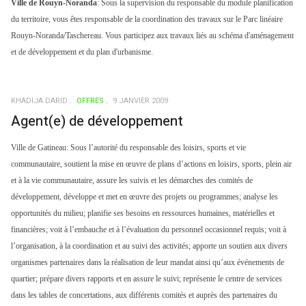
Ville de Rouyn-Noranda
:
Sous la supervision du responsable du module planification
du territoire, vous êtes responsable de la coordination des travaux sur le Parc linéaire
Rouyn-Noranda/Taschereau. Vous participez aux travaux liés au schéma d'aménagement
et de développement et du plan d'urbanisme.
KHADIJA DARID
OFFRES
9 JANVIER 2009
Agent(e) de développement
Ville de Gatineau:
Sous l’autorité du responsable des loisirs, sports et vie
communautaire, soutient la mise en œuvre de plans d’actions en loisirs, sports, plein air
et à la vie communautaire, assure les suivis et les démarches des comités de
développement, développe et met en œuvre des projets ou programmes; analyse les
opportunités du milieu; planifie ses besoins en ressources humaines, matérielles et
financières; voit à l’embauche et à l’évaluation du personnel occasionnel requis; voit à
l’organisation, à la coordination et au suivi des activités; apporte un soutien aux divers
organismes partenaires dans la réalisation de leur mandat ainsi qu’aux événements de
quartier; prépare divers rapports et en assure le suivi; représente le centre de services
dans les tables de concertations, aux différents comités et auprès des partenaires du