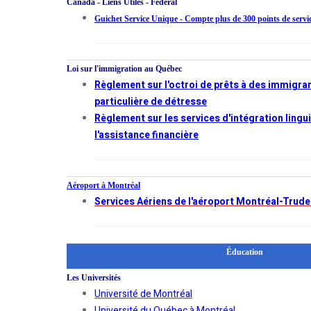
Canada - Liens Utiles - Fédéral
Guichet Service Unique - Compte plus de 300 points de servi
Loi sur l'immigration au Québec
Règlement sur l'octroi de prêts à des immigran
particulière de détresse
Règlement sur les services d'intégration lingui
l'assistance financière
Aéroport à Montréal
Services Aériens de l'aéroport Montréal-Trud
Éducation
Les Universités
Université de Montréal
Université du Québec à Montréal