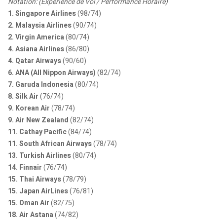
Notation: (Experience de Vol / Performance Horaire)
1. Singapore Airlines
(98/74)
2. Malaysia Airlines
(90/74)
2. Virgin America
(80/74)
4. Asiana Airlines
(86/80)
4. Qatar Airways
(90/60)
6. ANA (All Nippon Airways)
(82/74)
7. Garuda Indonesia
(80/74)
8. Silk Air
(76/74)
9. Korean Air
(78/74)
9. Air New Zealand
(82/74)
11. Cathay Pacific
(84/74)
11. South African Airways
(78/74)
13. Turkish Airlines
(80/74)
14. Finnair
(76/74)
15. Thai Airways
(78/79)
15. Japan AirLines
(76/81)
15. Oman Air
(82/75)
18. Air Astana
(74/82)