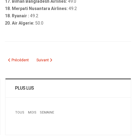
17. Biman Bangladesh Airlines:
49.0
18. Merpati Nusantara Airlines:
49.2
18. Ryanair :
49.2
20. Air Algerie:
50.0
Article précédent : Où en est-on avec BRTV au Canada?
Article suivant : Le fermier canadien emprisonné au Liban 
Précédent
Suivant
PLUS LUS
TOUS
MOIS
SEMAINE
1
Prix Thérèse-Daviau 2011. Personnalité citoyenne
montréalaise de l’année Appel à candidatures