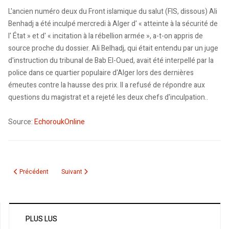
L'ancien numéro deux du Front islamique du salut (FIS, dissous) Ali
Benhadj a été inculpé mercredi à Alger d' « atteinte à la sécurité de
l' État » et d' « incitation à la rébellion armée », a-t-on appris de
source proche du dossier. Ali Belhadj, qui était entendu par un juge
d'instruction du tribunal de Bab El-Oued, avait été interpellé par la
police dans ce quartier populaire d'Alger lors des dernières
émeutes contre la hausse des prix. Il a refusé de répondre aux
questions du magistrat et a rejeté les deux chefs d'inculpation..
Source:
EchoroukOnline
Article précédent : Nadir Dendoune : l'homme qui a planté le drapeau algérie
Article suivant : Émeutes en Tunisie. L’ENTV n’a rien vu !
Précédent
Suivant
PLUS LUS