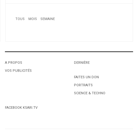
TOUS
MOIS
SEMAINE
1
Mustapha Kouici, ancien international: «Je suis partisan
de la stabilité chez les Verts»
A PROPOS
DERNIÈRE
VOS PUBLICITÉS
1
1
FAITES UN DON
PORTRAITS
L'octroi accidentel du Gant Court.
L'octroi accidentel du Gant Court.
SCIENCE & TECHNO
2
FACEBOOK KSARI.TV
Nouvelles accusations contre Nacime Kouddar