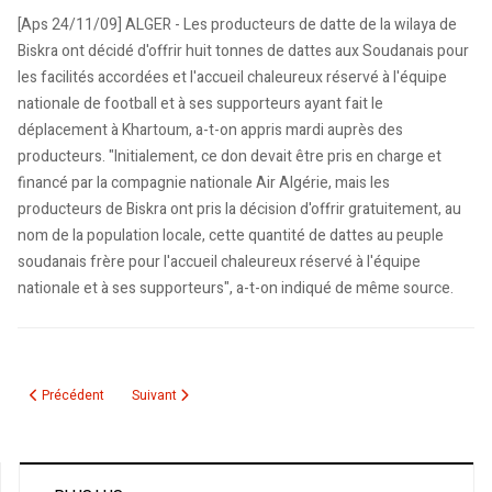
[Aps 24/11/09] ALGER - Les producteurs de datte de la wilaya de
Biskra ont décidé d'offrir huit tonnes de dattes aux Soudanais pour
les facilités accordées et l'accueil chaleureux réservé à l'équipe
nationale de football et à ses supporteurs ayant fait le
déplacement à Khartoum, a-t-on appris mardi auprès des
producteurs. "Initialement, ce don devait être pris en charge et
financé par la compagnie nationale Air Algérie, mais les
producteurs de Biskra ont pris la décision d'offrir gratuitement, au
nom de la population locale, cette quantité de dattes au peuple
soudanais frère pour l'accueil chaleureux réservé à l'équipe
nationale et à ses supporteurs", a-t-on indiqué de même source.
Article précédent : Championnats d'Afrique de lutte: l'Algérie remporte 12 m
Article suivant : Rafik Saïfi et Antar Yahia stars du football a
Précédent
Suivant