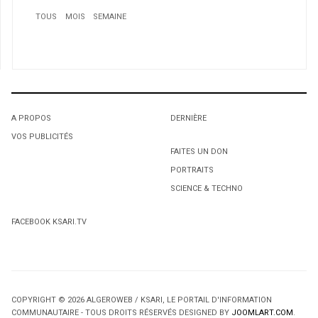
TOUS
MOIS
SEMAINE
1
Algérie : le FFS ira aux législatives
2
Amraoui Hassane expose à Montréal: les couleurs du
pays retrouvé
A PROPOS
DERNIÈRE
3
VOS PUBLICITÉS
1
1
Zaho
FAITES UN DON
PORTRAITS
L'octroi accidentel du Gant Court.
L'octroi accidentel du Gant Court.
SCIENCE & TECHNO
FACEBOOK KSARI.TV
4
COPYRIGHT © 2026 ALGEROWEB / KSARI, LE PORTAIL D'INFORMATION
Meurtre d’un jeune de 18 ans à Saint-Léonard: Mort
COMMUNAUTAIRE - TOUS DROITS RÉSERVÉS DESIGNED BY
JOOMLART.COM
.