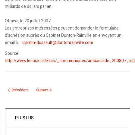
milliards de dollars par an.
Ottawa, le 20 juillet 2007
Les entreprises intéressées peuvent demander le formulaire
d’adhésion auprès du Cabinet Dunton-Rainville en envoyant un
émail à :
ccantin-dussault@duntonrainville.com
Source:
http://www.lesouk.ca/ksari/_communiques/ambassade_200807_rela
Article précédent : Communiqué: M. Abdelghani Amara, nouveau Consul Géné
Article suivant : Colloque APN: Programme & Résolution
Précédent
Suivant
PLUS LUS