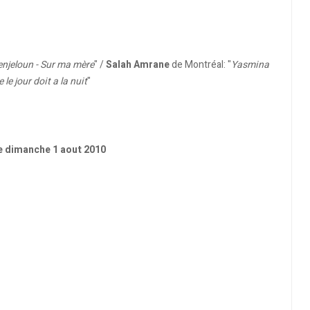
enjeloun - Sur ma mère
" /
Salah Amrane
de Montréal: "
Yasmina
le jour doit a la nuit
"
le dimanche 1 aout 2010