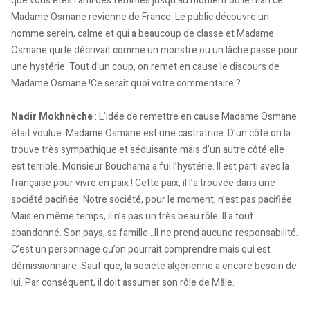
que vous êtes l’ami des femmes jusqu’au moment où le mari ce
Madame Osmane revienne de France. Le public découvre un
homme serein, calme et qui a beaucoup de classe et Madame
Osmane qui le décrivait comme un monstre ou un lâche passe pour
une hystérie. Tout d’un coup, on remet en cause le discours de
Madame Osmane !Ce serait quoi votre commentaire ?
Nadir Mokhnèche
: L’idée de remettre en cause Madame Osmane
était voulue. Madame Osmane est une castratrice. D’un côté on la
trouve très sympathique et séduisante mais d’un autre côté elle
est terrible. Monsieur Bouchama a fui l’hystérie. Il est parti avec la
française pour vivre en paix ! Cette paix, il l’a trouvée dans une
société pacifiée. Notre société, pour le moment, n’est pas pacifiée.
Mais en même temps, il n’a pas un très beau rôle. Il a tout
abandonné. Son pays, sa famille…Il ne prend aucune responsabilité.
C’est un personnage qu’on pourrait comprendre mais qui est
démissionnaire. Sauf que, la société algérienne a encore besoin de
lui. Par conséquent, il doit assumer son rôle de Mâle.