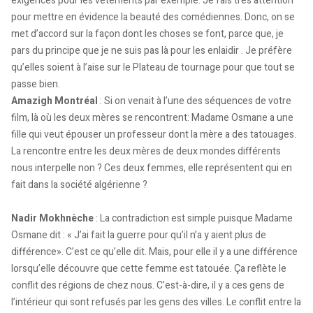
exigences pour les vêtements par exemple. Je fais très attention
pour mettre en évidence la beauté des comédiennes. Donc, on se
met d’accord sur la façon dont les choses se font, parce que, je
pars du principe que je ne suis pas là pour les enlaidir . Je préfère
qu’elles soient à l’aise sur le Plateau de tournage pour que tout se
passe bien.
Amazigh Montréal
: Si on venait à l’une des séquences de votre
film, là où les deux mères se rencontrent: Madame Osmane a une
fille qui veut épouser un professeur dont la mère a des tatouages.
La rencontre entre les deux mères de deux mondes différents
nous interpelle non ? Ces deux femmes, elle représentent qui en
fait dans la société algérienne ?
Nadir Mokhnèche
: La contradiction est simple puisque Madame
Osmane dit : « J’ai fait la guerre pour qu’il n’a y aient plus de
différence». C’est ce qu’elle dit. Mais, pour elle il y a une différence
lorsqu’elle découvre que cette femme est tatouée. Ça reflète le
conflit des régions de chez nous. C’est-à-dire, il y a ces gens de
l’intérieur qui sont refusés par les gens des villes. Le conflit entre la