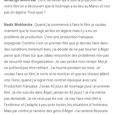
Amazigh Montréal
: Lors, du débat qui a suivi la projection de
votre film on a découvert que le tournage a eu lieu au Maroc et non
pas en algérie. Pour quoi ?
Nadir Mokhèche
: Quand j’ai commencé à faire le film, je voulais
vraiment que le tournage ait lieu en algérie mais il y a eu un
problème de production. C’est une production française,
espagnole. Comme c’est un premier film que je devrais faire dans
des conditions minimum bien, j’ai décidé de ne pas tourner à Alger
parce que j’étais sûr que j’allais rencontrer des problèmes non pas
de sécurité mais d’organisation. Je vais perdre mon temps. Moi je
ne prétend pas être militant. J’ai tourné pendant six mois. Je
voulais faire un film, le sortir et le montrer et que les choses aillent
vite. Donc, quand j’ai signé mon contrat classique avec une
Production française. J’avais 42 jours de tournage pour un premier
film. Je me suis dis dans Alger, jamais en 42 jours ! Je n’ai même
pas demandé. Je ne veux pas les voir. Je vais faire mon film à
l’extérieur et j’adapte à peu près toutes les situations à l’extérieur.
Mais par contre je ramène des gens d’Alger. J’ai ramené Beyouna