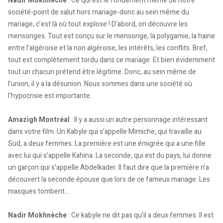
Nadir Mokhnèche
: Ce qui est le fondement même de notre
société-point de salut hors mariage-donc au sein même du
mariage, c’est là où tout explose ! D’abord, on découvre les
mensonges. Tout est conçu sur le mensonge, la polygamie, la haine
entre l’algéroise et la non algéroise, les intérêts, les conflits. Bref,
tout est complètement tordu dans ce mariage. Et bien évidemment
tout un chacun prétend être légitime. Donc, au sein même de
l’union, il y a la désunion. Nous sommes dans une société où
l’hypocrisie est importante.
Amazigh Montréal
: Il y a aussi un autre personnage intéressant
dans votre film. Un Kabyle qui s’appelle Mimiche, qui travaille au
Sud, a deux femmes. La première est une émigrée qui a une fille
avec lui qui s’appelle Kahina. La seconde, qui est du pays, lui donne
un garçon qui s’appelle Abdelkader. Il faut dire que la première n’a
découvert la seconde épouse que lors de ce fameux mariage. Les
masques tombent…
Nadir Mokhnèche
: Ce kabyle ne dit pas qu’il a deux femmes. Il est