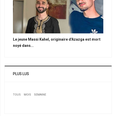
Le jeune Massi Kahel, originaire d'Azazga est mort
noyé dans...
PLUS LUS
TOUS
MOIS
SEMAINE
1
New York: Un Algérien en voie d’extradition
2