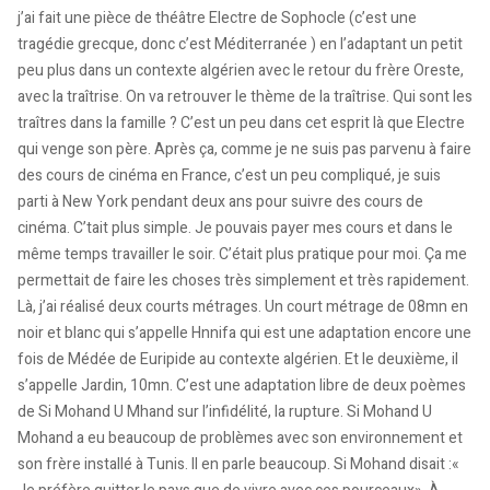
j’ai fait une pièce de théâtre Electre de Sophocle (c’est une
tragédie grecque, donc c’est Méditerranée ) en l’adaptant un petit
peu plus dans un contexte algérien avec le retour du frère Oreste,
avec la traîtrise. On va retrouver le thème de la traîtrise. Qui sont les
traîtres dans la famille ? C’est un peu dans cet esprit là que Electre
qui venge son père. Après ça, comme je ne suis pas parvenu à faire
des cours de cinéma en France, c’est un peu compliqué, je suis
parti à New York pendant deux ans pour suivre des cours de
cinéma. C’tait plus simple. Je pouvais payer mes cours et dans le
même temps travailler le soir. C’était plus pratique pour moi. Ça me
permettait de faire les choses très simplement et très rapidement.
Là, j’ai réalisé deux courts métrages. Un court métrage de 08mn en
noir et blanc qui s’appelle Hnnifa qui est une adaptation encore une
fois de Médée de Euripide au contexte algérien. Et le deuxième, il
s’appelle Jardin, 10mn. C’est une adaptation libre de deux poèmes
de Si Mohand U Mhand sur l’infidélité, la rupture. Si Mohand U
Mohand a eu beaucoup de problèmes avec son environnement et
son frère installé à Tunis. Il en parle beaucoup. Si Mohand disait :«