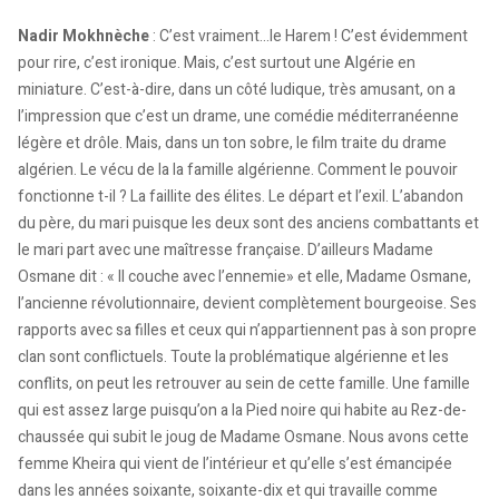
Nadir Mokhnèche
: C’est vraiment…le Harem ! C’est évidemment
pour rire, c’est ironique. Mais, c’est surtout une Algérie en
miniature. C’est-à-dire, dans un côté ludique, très amusant, on a
l’impression que c’est un drame, une comédie méditerranéenne
légère et drôle. Mais, dans un ton sobre, le film traite du drame
algérien. Le vécu de la la famille algérienne. Comment le pouvoir
fonctionne t-il ? La faillite des élites. Le départ et l’exil. L’abandon
du père, du mari puisque les deux sont des anciens combattants et
le mari part avec une maîtresse française. D’ailleurs Madame
Osmane dit : « Il couche avec l’ennemie» et elle, Madame Osmane,
l’ancienne révolutionnaire, devient complètement bourgeoise. Ses
rapports avec sa filles et ceux qui n’appartiennent pas à son propre
clan sont conflictuels. Toute la problématique algérienne et les
conflits, on peut les retrouver au sein de cette famille. Une famille
qui est assez large puisqu’on a la Pied noire qui habite au Rez-de-
chaussée qui subit le joug de Madame Osmane. Nous avons cette
femme Kheira qui vient de l’intérieur et qu’elle s’est émancipée
dans les années soixante, soixante-dix et qui travaille comme