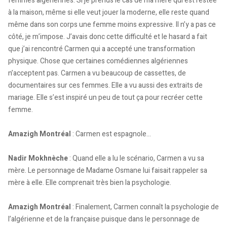
femmes algériennes. Si je prends le cas de ma mère qui est restée
à la maison, même si elle veut jouer la moderne, elle reste quand
même dans son corps une femme moins expressive. Il n’y a pas ce
côté, je m’impose. J’avais donc cette difficulté et le hasard a fait
que j’ai rencontré Carmen qui a accepté une transformation
physique. Chose que certaines comédiennes algériennes
n’acceptent pas. Carmen a vu beaucoup de cassettes, de
documentaires sur ces femmes. Elle a vu aussi des extraits de
mariage. Elle s’est inspiré un peu de tout ça pour recréer cette
femme.
Amazigh Montréal
: Carmen est espagnole…
Nadir Mokhnèche
: Quand elle a lu le scénario, Carmen a vu sa
mère. Le personnage de Madame Osmane lui faisait rappeler sa
mère à elle. Elle comprenait très bien la psychologie.
Amazigh Montréal
: Finalement, Carmen connaît la psychologie de
l’algérienne et de la française puisque dans le personnage de