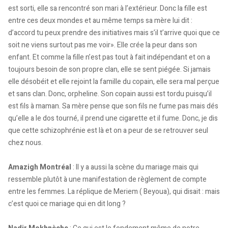
est sorti, elle sa rencontré son mari à l’extérieur. Donc la fille est
entre ces deux mondes et au même temps sa mère lui dit :
d’accord tu peux prendre des initiatives mais s’il t’arrive quoi que ce
soit ne viens surtout pas me voir». Elle crée la peur dans son
enfant. Et comme la fille n’est pas tout à fait indépendant et on a
toujours besoin de son propre clan, elle se sent piégée. Si jamais
elle désobéit et elle rejoint la famille du copain, elle sera mal perçue
et sans clan. Donc, orpheline. Son copain aussi est tordu puisqu’il
est fils à maman. Sa mère pense que son fils ne fume pas mais dés
qu’elle a le dos tourné, il prend une cigarette et il fume. Donc, je dis
que cette schizophrénie est là et on a peur de se retrouver seul
chez nous.
Amazigh Montréal
: Il y a aussi la scène du mariage mais qui
ressemble plutôt à une manifestation de règlement de compte
entre les femmes. La réplique de Meriem ( Beyoua), qui disait : mais
c’est quoi ce mariage qui en dit long ?