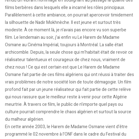
rendu un vibrant hommage en soulignant au passage la qualité des
films berbères dans lesquels elle a incarné les rôles principaux.
Parallèlement à cette ambiance, on pourrait apercevoir timidement
la silhouette de Nadir Mokhnèche. Il est jeune et surtout très
modeste. À ce moment là, je n’avais pas encore vu son superbe
film. Le lendemain au soir, j’ai enfin vu Le Harem de Madame
Osmane au Cinéma Impérial, toujours à Montréal. La salle était
archicomble. Depuis, la seule chose qui m’habitait était de revoir ce
réalisateur talentueux et courageux de chez nous, vraiment de
chez nous ! Ce qui est certain est que Le Harem de Madame
Osmane fait partie de ces films algériens qui ont réussi à traiter des
vrais problèmes de notre société loin de toute démagogie. Un film
profond fait par un jeune réalisateur qui fait partie de cette relève
qui nous rassure que le meilleur reste à venir pour cette Algérie
meurtrie. À travers ce film, le public de n’importe quel pays ou
culture pourrait comprendre le chaos algérien et surtout la source
du malheur algérien.
En cette année 2003, le Harem de Madame Osmane vient d’être
programmé le 02 novembre à l’ONF dans le cadre du Festival du