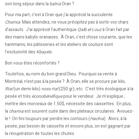
son long séjour dans la
bahia
Oran ?
Pour ma part, c’est à Oran que j’ai apprécié la succulente
Chamia
. Mais attendez, ne vous précipitez pas à sortir vos chars
d’assauts. J’ai apprécié l’authentique
Qalb el-Louz
à Oran fait par
des mains kabylo-oranaises. À Oran, c’est chose courante, que les
hammams, les pâtisseries et les ateliers de couture sont
l’exclusivité des
Kbayels
.
Bon vous êtes réconfortés ?
Toutefois, au nom du bon grand Dieu. Pourquoi sa vente à
Montréal, n’est pas à la pesée ? À Oran, elle se procure par kilo,
Rtal
(un demi-kilo)
noss rtal
(250 gr), etc. C’est très écologique à la
pesée et très
éconobénéfique
pour le vendeur. Je m’explique ;
mettre des morceaux de 1.50$, nécessite des caissettes. En plus,
la
chamia
est souvent cuite dans des plateaux circulaires. Avouez-
le ! On fini toujours par perdre les contours (
Hachia
). Alors, à la
pesée, pas besoin de caissette et encore plus, on est gagnant par
la récupération de toutes les chutes.