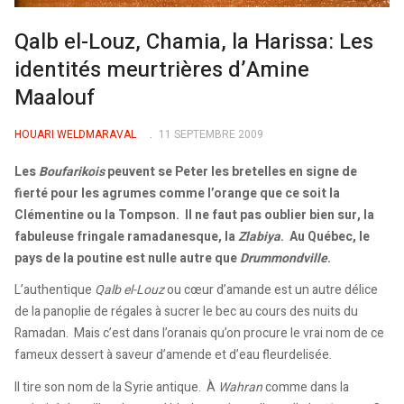
Qalb el-Louz, Chamia, la Harissa: Les
identités meurtrières d’Amine
Maalouf
HOUARI WELDMARAVAL
11 SEPTEMBRE 2009
Les
Boufarikois
peuvent se Peter les bretelles en signe de
fierté pour les agrumes comme l’orange que ce soit la
Clémentine ou la Tompson. Il ne faut pas oublier bien sur, la
fabuleuse fringale ramadanesque, la
Zlabiya
. Au Québec, le
pays de la poutine est nulle autre que
Drummondville
.
L’authentique
Qalb el-Louz
ou cœur d’amande est un autre délice
de la panoplie de régales à sucrer le bec au cours des nuits du
Ramadan. Mais c’est dans l’oranais qu’on procure le vrai nom de ce
fameux dessert à saveur d’amende et d’eau fleurdelisée.
Il tire son nom de la Syrie antique. À
Wahran
comme dans la