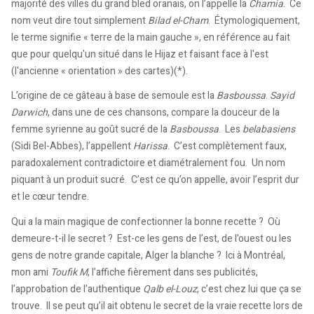
majorité des villes du grand bled oranais, on l’appelle la
Chamia
. Ce
nom veut dire tout simplement
Bilad el-Cham
. Étymologiquement,
le terme signifie « terre de la main gauche », en référence au fait
que pour quelqu'un situé dans le Hijaz et faisant face à l'est
(l'ancienne « orientation » des cartes)(*).
L’origine de ce gâteau à base de semoule est la
Basboussa
.
Sayid
Darwich
, dans une de ces chansons, compare la douceur de la
femme syrienne au goût sucré de la
Basboussa
. Les
belabasiens
(Sidi Bel-Abbes), l’appellent
Harissa
. C’est complètement faux,
paradoxalement contradictoire et diamétralement fou. Un nom
piquant à un produit sucré. C’est ce qu’on appelle, avoir l’esprit dur
et le cœur tendre.
Qui a la main magique de confectionner la bonne recette ? Où
demeure-t-il le secret ? Est-ce les gens de l’est, de l’ouest ou les
gens de notre grande capitale, Alger la blanche ? Ici à Montréal,
mon ami
Toufik M
, l’affiche fièrement dans ses publicités,
l’approbation de l’authentique
Qalb el-Louz
, c’est chez lui que ça se
trouve. Il se peut qu’il ait obtenu le secret de la vraie recette lors de