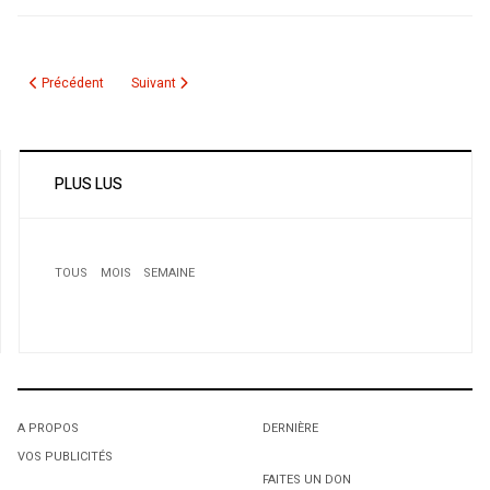
Article précédent : La diaspora algérienne au Canada commémore le 22 févr
Article suivant : Un premier voile au Parlement
Précédent
Suivant
PLUS LUS
TOUS
MOIS
SEMAINE
1
Elections provinciales au Québec: Des youyous au Parti
québécois !
A PROPOS
DERNIÈRE
VOS PUBLICITÉS
1
1
FAITES UN DON