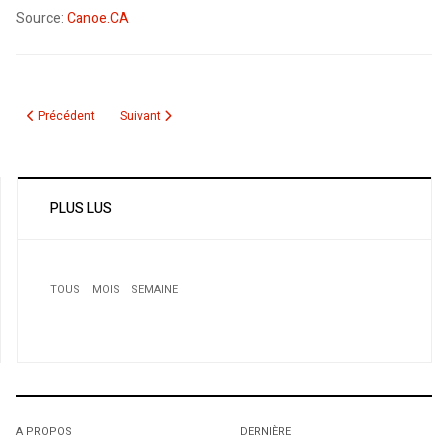
Source:
Canoe.CA
Article précédent : Belgique : El Moustakbal privilégie le net.
Article suivant : Elections 2012: Liste finale des candidats 
Précédent
Suivant
PLUS LUS
TOUS
MOIS
SEMAINE
1
En Algérie, la normalisation politique est un leurre
A PROPOS
DERNIÈRE