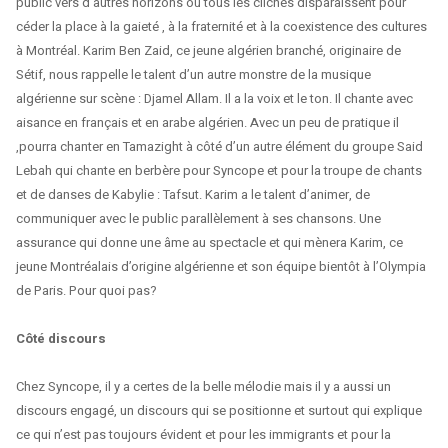
public vers d’autres horizons où tous les clichés disparaissent pour
céder la place à la gaieté , à la fraternité et à la coexistence des cultures
à Montréal. Karim Ben Zaid, ce jeune algérien branché, originaire de
Sétif, nous rappelle le talent d’un autre monstre de la musique
algérienne sur scène : Djamel Allam. Il a la voix et le ton. Il chante avec
aisance en français et en arabe algérien. Avec un peu de pratique il
,pourra chanter en Tamazight à côté d’un autre élément du groupe Said
Lebah qui chante en berbère pour Syncope et pour la troupe de chants
et de danses de Kabylie : Tafsut. Karim a le talent d’animer, de
communiquer avec le public parallèlement à ses chansons. Une
assurance qui donne une âme au spectacle et qui mènera Karim, ce
jeune Montréalais d’origine algérienne et son équipe bientôt à l’Olympia
de Paris. Pour quoi pas?
Côté discours
Chez Syncope, il y a certes de la belle mélodie mais il y a aussi un
discours engagé, un discours qui se positionne et surtout qui explique
ce qui n’est pas toujours évident et pour les immigrants et pour la