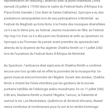
représentation en featuring ( alliance) avec la jeune chanteuse Zohra
samedi 20 juillet à 17H30 dans le cadre du Festival Nuits d’Afrique à la
Place Émile Gamelin ( Coin Berri et Sainte-Catherine). Syncope a eu des
prestations remarquables lors de ses participations à Montréal : au
Festival du Maghreb au Kola Note; à la Fiesta des musiques diversifiées
où il a eu le 3ème prix; au festival Jeunes musiciens en fête; au Festival
Hip Hop For Ever où il a été parmi les finalistes et enfin au Spectrum où
Syncope a eu l’honneur de passer avant première du spectacle tant
attendu de la doyenne de Rai algérien Cheikha Rimitti ce 11 juillet 2002
lors de l’ouverture du Festival Nuits d’Afrique de Montréal.
Au Spectrum, l’ambiance était explosive et Cheikha Rimitti a confirmé
encore une fois qu’elle est en effet la pionnière de la musique Rai. Un
genre musical anticonformiste de l’Algérie. Durant des années, Cheikha
Rimiti a chanté les folies interdites par les gardiens de la morale
puritaine habillée de l’idéologie arabo-musulmane. En ce 11 juillet 2002,
à 80 ans, Madame Rimitti a chanté l’Algérie, l’amour, la fraternité et
surtout la vie. Les Montréalais, Québécois et de Nord-africains, étaient
venus nombreux et nombreuses pour la voir et lui rendre hommage.