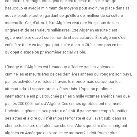
connaître. L’immigration algérienne est récente mais elle bouge
beaucoup et avec le minimum de moyens pour avoir une place dans sa
nouvelle patrie tout en gardant ce qu’elle a de meilleur de sa culture
maternelle. Car, d’abord, être Algérien veut dire être jaloux de ses
origines et de ses valeurs millénaires. Être Algérien ensuite c’est
également être ouvert sur le monde et ses cultures. Être algérien c’est
enfin être traité en tant que partenaire dans la Cité et non pas en tant
qu’objet d’étude ou phénomène social visible.
L’image de l’Algérien est beaucoup affectée par les violences
criminelles et meurtrières de ces dernières années qui rongent son pays,
par les activités terroristes à travers le monde mais surtout par les
attentats du 11 septembre aux États-Unis. L’opinion publique
internationale est plus touchée par les 5 mille victimes américaines que
par les 200 000 morts d’Algérie! Ces crimes ignobles ont malmené
l’individu algérien un peu partout où il vit. Il passe son temps à justifier
ses actes et à dire qu’il n’était pas terroriste et qu’il avait subi dans sa
cher cette culture d’intolérance chez lui. Alors que dire d’un immigrant
algérien en Amérique du Nord en ce moment? Il doit fournir plus