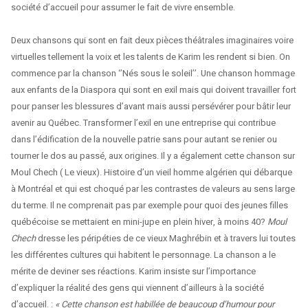
société d’accueil pour assumer le fait de vivre ensemble.
Deux chansons qui sont en fait deux pièces théâtrales imaginaires voire
virtuelles tellement la voix et les talents de Karim les rendent si bien. On
commence par la chanson ‘’Nés sous le soleil’’. Une chanson hommage
aux enfants de la Diaspora qui sont en exil mais qui doivent travailler fort
pour panser les blessures d’avant mais aussi persévérer pour bâtir leur
avenir au Québec. Transformer l’exil en une entreprise qui contribue
dans l’édification de la nouvelle patrie sans pour autant se renier ou
tourner le dos au passé, aux origines. Il y a également cette chanson sur
Moul Chech ( Le vieux). Histoire d’un vieil homme algérien qui débarque
à Montréal et qui est choqué par les contrastes de valeurs au sens large
du terme. Il ne comprenait pas par exemple pour quoi des jeunes filles
québécoise se mettaient en mini-jupe en plein hiver, à moins 40?
Moul
Chech
dresse les péripéties de ce vieux Maghrébin et à travers lui toutes
les différentes cultures qui habitent le personnage. La chanson a le
mérite de deviner ses réactions. Karim insiste sur l’importance
d’expliquer la réalité des gens qui viennent d’ailleurs à la société
d’accueil. :
« Cette chanson est habillée de beaucoup d’humour pour