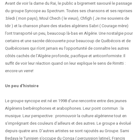
Avant de voir la dame du Rai, le public a bigrement savouré le passage
du groupe Syncope au Spectrum. Toutes ses chansons et ses reprises
:bledi ( mon pays), Moul Chech ( le vieux), Chfigh ( Je me souviens de
Idir ) et la chanson phare des stades algériens Sabri ( Courage mère)
l’ont transporté un peu, beaucoup là-bas en Algérie. Une nostalgie pour
certains et une sacrée découverte pour beaucoup de Québécois et de
Québécoises qui n’ont jamais eu l’opportunité de connaître les autres
côtés cachés de l’Algérie profonde, pacifique et anticonformiste. Il
suffit de voir leur réaction quand on leur explique le sens de Rimitti :
encore un verre!
Un peu d’histoire
Le groupe syncope est né en 1998 d’une rencontre entre des jeunes
Algériens berbérophones et arabophones. Leur point commun : la
musique. Leur perspective : promouvoir la culture algérienne tout en
s’imprégnant des couleurs d’ailleurs et des autres. Le groupe a évolué
depuis quatre ans. D’autres artistes se sont rajoutés au Groupe. Sami
Bedaya le Tunisien s’occupe du Conga ( percussion latine); Francis