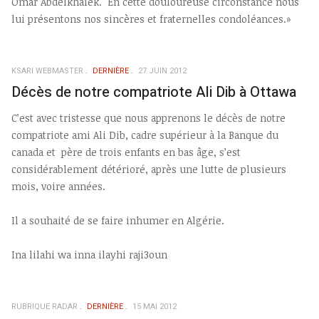
Omar Abdelkhalek. En cette douloureuse circonstance nous
lui présentons nos sincères et fraternelles condoléances.»
KSARI WEBMASTER
DERNIÈRE
27 JUIN 2012
Décès de notre compatriote Ali Dib à Ottawa
C’est avec tristesse que nous apprenons le décès de notre
compatriote ami Ali Dib, cadre supérieur à la Banque du
canada et père de trois enfants en bas âge, s’est
considérablement détérioré, après une lutte de plusieurs
mois, voire années.
Il a souhaité de se faire inhumer en Algérie.
Ina lilahi wa inna ilayhi raji3oun
RUBRIQUE RADAR
DERNIÈRE
15 MAI 2012