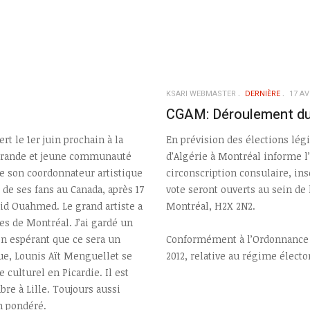
KSARI WEBMASTER
DERNIÈRE
17 AV
CGAM: Déroulement du s
t le 1er juin prochain à la
En prévision des élections légi
a grande et jeune communauté
d’Algérie à Montréal informe l
de son coordonnateur artistique
circonscription consulaire, ins
 de ses fans au Canada, après 17
vote seront ouverts au sein de 
rid Ouahmed. Le grand artiste a
Montréal, H2X 2N2.
res de Montréal. J’ai gardé un
en espérant que ce sera un
Conformément à l’Ordonnance N°
ue, Lounis Aït Menguellet se
2012, relative au régime élect
 culturel en Picardie. Il est
bre à Lille. Toujours aussi
in pondéré.