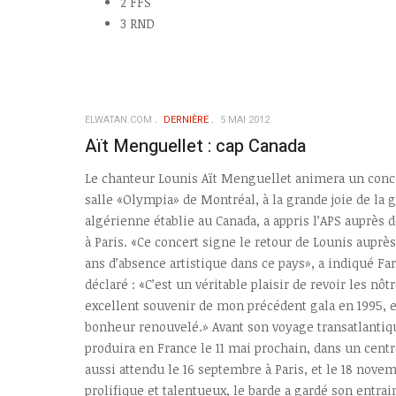
2 FFS
3 RND
ELWATAN.COM
DERNIÈRE
5 MAI 2012
Aït Menguellet : cap Canada
Le chanteur Lounis Aït Menguellet animera un concer
salle «Olympia» de Montréal, à la grande joie de l
algérienne établie au Canada, a appris l’APS auprès 
à Paris. «Ce concert signe le retour de Lounis auprès
ans d’absence artistique dans ce pays», a indiqué Fa
déclaré : «C’est un véritable plaisir de revoir les nôt
excellent souvenir de mon précédent gala en 1995, 
bonheur renouvelé.» Avant son voyage transatlantiq
produira en France le 11 mai prochain, dans un centre
aussi attendu le 16 septembre à Paris, et le 18 novem
prolifique et talentueux, le barde a gardé son entra