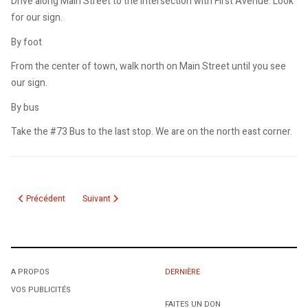
Drive along Main Street to the intersection with First Avenue. Look
for our sign.
By foot
From the center of town, walk north on Main Street until you see
our sign.
By bus
Take the #73 Bus to the last stop. We are on the north east corner.
Article précédent : Résultat du tirage des livres "Jacques Mesrine. L'Instinct
Article suivant : Résultat du tirage des livres "La gifle, 
Précédent
Suivant
A PROPOS
DERNIÈRE
VOS PUBLICITÉS
FAITES UN DON