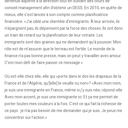
devenue adjointe à la direction tout en suivant des cours de
conseil-management afin d’obtenir un DESS. En 2010, en quête de
mieux, elle s’est lancée à son compte comme planificatrice
financière. «J’ai ciblé une clientèle d’immigrants. À leur arrivée, ils
n’épargnent pas; ils dépensent par la force des choses. Ils ont donc
un train de retard sur la planification de leur retraite. Les
immigrants sont des graines qui ne demandent qu’à pousser. Mon
rôle est de m’assurer que le terreau est fertile. Le monde de la
finance n’a pas bonne presse, mais on peut y travailler avec amour.
C’est mon défi de faire passer ce message.»
Où est-elle chez elle, elle qui «porte dans le dos les drapeaux de la
France et de l’Algérie, qu’[elle] le veuille ou non»? «Avec mon nom,
je suis une immigrante en France, même si j’y suis née, répond-elle.
Avec mon accent, je suis une immigrante ici. Et ça me permet de
porter toutes mes couleurs à la fois. C’est ce qui fait la richesse de
ce pays : je n’ai pas besoin de me demander qui je suis. Je peux me
concentrer sur l’action.»