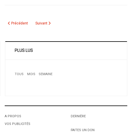
Article précédent : L'Algérie se paie "Le Monde"
Article suivant : Le 5 juillet 1962 l’Algérie fête son indépen
Précédent
Suivant
PLUS LUS
TOUS
MOIS
SEMAINE
A PROPOS
DERNIÈRE
VOS PUBLICITÉS
1
1
1
FAITES UN DON