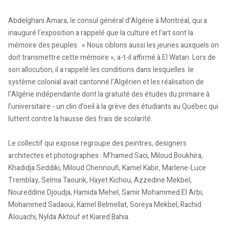
Abdelghani Amara, le consul général d’Algérie à Montréal, qui a
inauguré l’exposition a rappelé que la culture et l’art sont la
mémoire des peuples. « Nous ciblons aussi les jeunes auxquels on
doit transmettre cette mémoire », a-t-il affirmé à El Watan. Lors de
son allocution, il a rappelé les conditions dans lesquelles le
système colonial avait cantonné l’Algérien et les réalisation de
l’Algérie indépendante dont la gratuité des études du primaire à
l’universitaire - un clin d’oeil à la grève des étudiants au Québec qui
luttent contre la hausse des frais de scolarité.
Le collectif qui expose regroupe des peintres, designers
architectes et photographes : M’hamed Saci, Miloud Boukhira,
Khadidja Seddiki, Miloud Chennoufi, Kamel Kabir, Marlene-Luce
Tremblay, Selma Taourik, Hayet Kichou, Azzedine Mekbel,
Noureddine Djoudja, Hamida Mehel, Samir Mohammed El Arbi,
Mohammed Sadaoui, Kamel Belmellat, Soreya Mekbel, Rachid
Alouachi, Nylda Aktouf et Kiared Bahia.