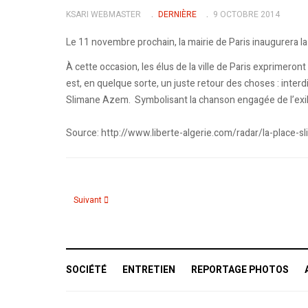
KSARI WEBMASTER
DERNIÈRE
9 OCTOBRE 2014
Le 11 novembre prochain, la mairie de Paris inaugurera 
À cette occasion, les élus de la ville de Paris exprimero
est, en quelque sorte, un juste retour des choses : inter
Slimane Azem. Symbolisant la chanson engagée de l’exil 
Source: http://www.liberte-algerie.com/radar/la-place
Article suivant : Décès de la mère de Cheb Fayçal
Suivant
SOCIÉTÉ
ENTRETIEN
REPORTAGE PHOTOS