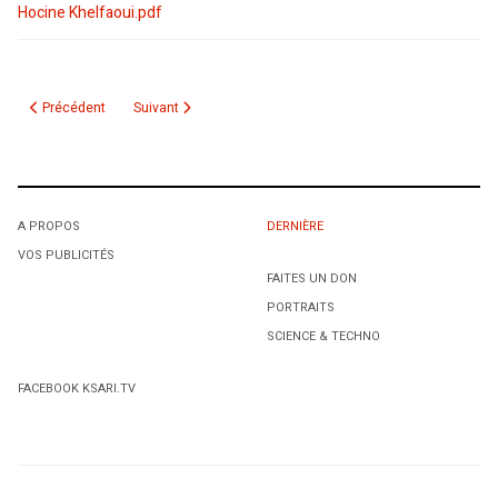
Hocine Khelfaoui.pdf
Article précédent : Décès de la mère de Cheb Fayçal
Article suivant : Djemila Benhabib en avance dans Trois-Ri
Précédent
Suivant
A PROPOS
DERNIÈRE
VOS PUBLICITÉS
FAITES UN DON
PORTRAITS
SCIENCE & TECHNO
FACEBOOK KSARI.TV