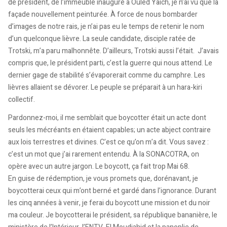
de président, de l’immeuble inauguré à Ouled Yaich, je n’ai vu que la
façade nouvellement peinturée. À force de nous bombarder
d’images de notre rais, je n’ai pas eu le temps de retenir le nom
d’un quelconque lièvre. La seule candidate, disciple ratée de
Trotski, m’a paru malhonnête. D’ailleurs, Trotski aussi l’était. J’avais
compris que, le président parti, c’est la guerre qui nous attend. Le
dernier gage de stabilité s’évaporerait comme du camphre. Les
lièvres allaient se dévorer. Le peuple se préparait à un hara-kiri
collectif.
Pardonnez-moi, il me semblait que boycotter était un acte dont
seuls les mécréants en étaient capables; un acte abject contraire
aux lois terrestres et divines. C’est ce qu’on m’a dit. Vous savez :
c’est un mot que j’ai rarement entendu. À la SONACOTRA, on
opère avec un autre jargon. Le boycott, ça fait trop Mai 68.
En guise de rédemption, je vous promets que, dorénavant, je
boycotterai ceux qui m’ont berné et gardé dans l’ignorance. Durant
les cinq années à venir, je ferai du boycott une mission et du noir
ma couleur. Je boycotterai le président, sa république bananière, le