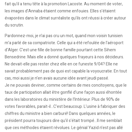
fait qu’il a tenu tête à la promotion Lacoste. Au moment de voter,
les images d’Annaba étaient comme enfouies. Elles s’étaient
évaporées dans le climat surréaliste qu’ils ont réussi à créer autour
du scrutin.
Pardonnez-moi, je n’ai pas cru un mot, quand mon voisin tunisien
m’a parlé de sa compatriote. Celle qui a été refoulée de l’aéroport
d’Alger. C’est une fille de bonne famille pourtant cette Sihem
Bensedrine. Mais elle a donné quelques frayeurs à nos décideurs.
Ne devait-elle pas rester chez elle en ce funeste 9/04? Elle ne
savait probablement pas de quoi est capable la voyoucratie. En tout
cas, moi aussi je n’en avais aucune idée avant jeudi passé.
Je ne pouvais deviner, comme certains de mes concitoyens, que le
taux de participation allait être gonflé d’une façon aussi éhontée
dans les laboratoires du ministère de l’Intérieur. Plus de 90% de
votes favorables, parait-il…C’est beaucoup. L’usine à fabriquer des
chiffres du ministre a bien carburé! Dans quelques années, le
président pourra toujours dire qu’il s’était trompé…Il me semblait
que ces méthodes étaient révolues. Le génial Yazid n’est pas allé