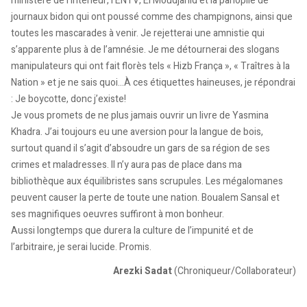
ministère de l’Intérieur, l’ENTV, El Moudjahid et la panoplie de
journaux bidon qui ont poussé comme des champignons, ainsi que
toutes les mascarades à venir. Je rejetterai une amnistie qui
s’apparente plus à de l’amnésie. Je me détournerai des slogans
manipulateurs qui ont fait florès tels « Hizb França », « Traîtres à la
Nation » et je ne sais quoi…À ces étiquettes haineuses, je répondrai
: Je boycotte, donc j’existe!
Je vous promets de ne plus jamais ouvrir un livre de Yasmina
Khadra. J’ai toujours eu une aversion pour la langue de bois,
surtout quand il s’agit d’absoudre un gars de sa région de ses
crimes et maladresses. Il n’y aura pas de place dans ma
bibliothèque aux équilibristes sans scrupules. Les mégalomanes
peuvent causer la perte de toute une nation. Boualem Sansal et
ses magnifiques oeuvres suffiront à mon bonheur.
Aussi longtemps que durera la culture de l’impunité et de
l’arbitraire, je serai lucide. Promis.
Arezki Sadat
(Chroniqueur/Collaborateur)