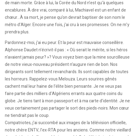
de main morte. Grâce à lui, la Corée du Nord n’est qu’à quelques
encablures. À dire vrai, comparé à lui, Machiavel est un enfant de
chœur…À sa mort, je pense qu’on devrait baptiser de son nom le
métro d’Alger. Encore une fois, j’ai cru à ses promesses. On ne m’y
prendra plus.
Pardonnez-moi, j’ai eu peur. Et la peur est mauvaise conseillère.
Alphonse Daudet n’écrivit-il pas : « Où serait le mérite, si les héros
n'avaient jamais peur? »? Vous voyez bien que la mine sourcilleuse
de notre vieux-nouveau président n’augure rien de bon. Nos
dirigeants sont tellement revanchards. Ils sont capables de toutes
les horreurs. Rappelez-vous Melouza. Leurs sourires gênés
cachent mal leur haine de l’élite bien pensante. Je ne veux pas
faire partie des milliers d’Algériens errants aux quatre coins du
globe. Je tiens tant à mon passeport et à ma carte d’identité. Je ne
veux certainement pas partager le sort des pieds-noirs. Mon cœur
ne tiendrait pas le coup.
Compatriotes, j’ai succombé aux images de la télévision officielle,
notre chère ENTV, l’ex-RTA pour les anciens. Comme notre vieillard