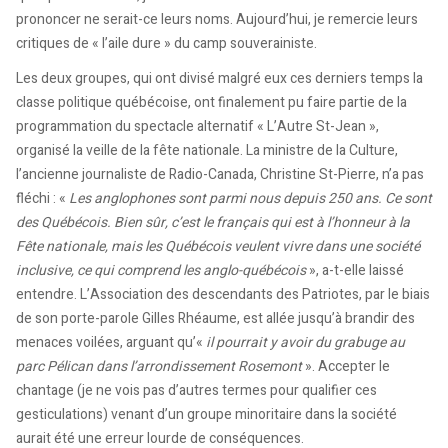
prononcer ne serait-ce leurs noms. Aujourd’hui, je remercie leurs
critiques de « l’aile dure » du camp souverainiste.
Les deux groupes, qui ont divisé malgré eux ces derniers temps la
classe politique québécoise, ont finalement pu faire partie de la
programmation du spectacle alternatif « L’Autre St-Jean »,
organisé la veille de la fête nationale. La ministre de la Culture,
l’ancienne journaliste de Radio-Canada, Christine St-Pierre, n’a pas
fléchi : «
Les anglophones sont parmi nous depuis 250 ans. Ce sont
des Québécois. Bien sûr, c’est le français qui est à l’honneur à la
Fête nationale, mais les Québécois veulent vivre dans une société
inclusive, ce qui comprend les anglo-québécois
», a-t-elle laissé
entendre. L’Association des descendants des Patriotes, par le biais
de son porte-parole Gilles Rhéaume, est allée jusqu’à brandir des
menaces voilées, arguant qu’«
il pourrait y avoir du grabuge au
parc Pélican dans l’arrondissement Rosemont
». Accepter le
chantage (je ne vois pas d’autres termes pour qualifier ces
gesticulations) venant d’un groupe minoritaire dans la société
aurait été une erreur lourde de conséquences.