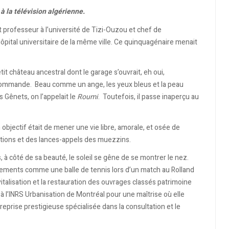
à la télévision algérienne.
ait professeur à l’université de Tizi-Ouzou et chef de
ôpital universitaire de la même ville. Ce quinquagénaire menait
etit château ancestral dont le garage s’ouvrait, eh oui,
commande. Beau comme un ange, les yeux bleus et la peau
s Gênets, on l’appelait le
Roumi
. Toutefois, il passe inaperçu au
bjectif était de mener une vie libre, amorale, et osée de
bitions et des lances-appels des muezzins.
, à côté de sa beauté, le soleil se gêne de se montrer le nez.
uvements comme une balle de tennis lors d’un match au Rolland
italisation et la restauration des ouvrages classés patrimoine
e à l’INRS Urbanisation de Montréal pour une maîtrise où elle
reprise prestigieuse spécialisée dans la consultation et le