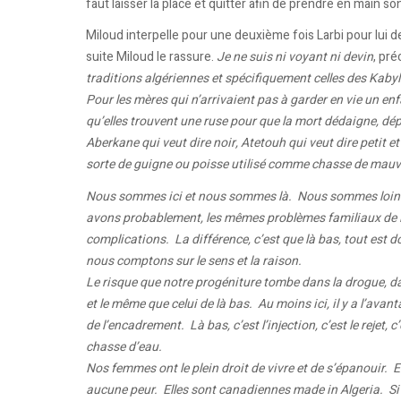
faut laisser la place et quitter afin de prendre en main son
Miloud interpelle pour une deuxième fois Larbi pour lui de
suite Miloud le rassure.
Je ne suis ni voyant ni devin
, pré
traditions algériennes et spécifiquement celles des Kaby
Pour les mères qui n’arrivaient pas à garder en vie un enf
qu’elles trouvent une ruse pour que la mort dédaigne, dép
Aberkane qui veut dire noir, Atetouh qui veut dire petit e
sorte de guigne ou poisse utilisé comme chasse de mauv
Nous sommes ici et nous sommes là. Nous sommes loin de
avons probablement, les mêmes problèmes familiaux de l
complications. La différence, c’est que là bas, tout est d
nous comptons sur le sens et la raison.
Le risque que notre progéniture tombe dans la drogue, dan
et le même que celui de là bas. Au moins ici, il y a l’ava
de l’encadrement. Là bas, c’est l’injection, c’est le rejet,
chasse d’eau.
Nos femmes ont le plein droit de vivre et de s’épanouir. El
aucune peur. Elles sont canadiennes made in Algeria. Si ell