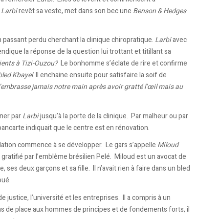
.
Larbi
revêt sa veste, met dans son bec une
Benson & Hedges
r un passant perdu cherchant la clinique chiropratique.
Larbi
avec
dique la réponse de la question lui trottant et titillant sa
ents à Tizi-Ouzou?
Le bonhomme s’éclate de rire et confirme
bled Kbayel
. Il enchaine ensuite pour satisfaire la soif de
embrasse jamais notre main après avoir gratté l’œil mais au
gner par
Larbi
jusqu’à la porte de la clinique. Par malheur ou par
ancarte indiquait que le centre est en rénovation.
 relation commence à se développer. Le gars s’appelle
Miloud
 gratifié par l’emblème brésilien Pelé. Miloud est un avocat de
es deux garçons et sa fille. Il n’avait rien à faire dans un bled
oué.
e justice, l’université et les entreprises. Il a compris à un
as de place aux hommes de principes et de fondements forts, il