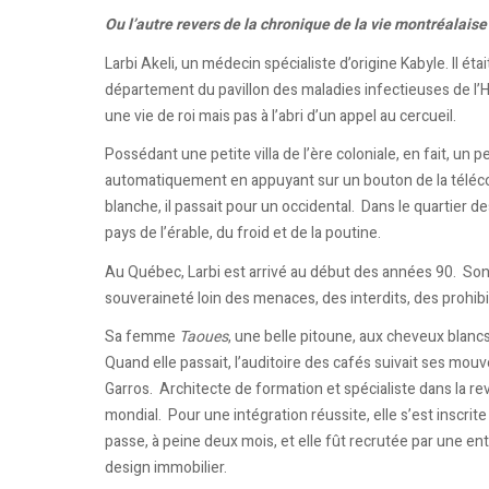
Ou l’autre revers de la chronique de la vie montréalaise 
Larbi Akeli, un médecin spécialiste d’origine Kabyle. Il ét
département du pavillon des maladies infectieuses de l’H
une vie de roi mais pas à l’abri d’un appel au cercueil.
Possédant une petite villa de l’ère coloniale, en fait, un p
automatiquement en appuyant sur un bouton de la télé
blanche, il passait pour un occidental. Dans le quartier de
pays de l’érable, du froid et de la poutine.
Au Québec, Larbi est arrivé au début des années 90. Son o
souveraineté loin des menaces, des interdits, des prohi
Sa femme
Taoues
, une belle pitoune, aux cheveux blancs
Quand elle passait, l’auditoire des cafés suivait ses mo
Garros. Architecte de formation et spécialiste dans la rev
mondial. Pour une intégration réussite, elle s’est inscrit
passe, à peine deux mois, et elle fût recrutée par une ent
design immobilier.