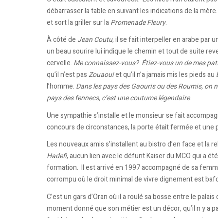
débarrasser la table en suivant les indications de la mère
et sort la griller sur la
Promenade Fleury
.
À côté de
Jean Coutu
, il se fait interpeller en arabe pa
un beau sourire lui indique le chemin et tout de suite reven
cervelle.
Me connaissez-vous? Étiez-vous un de mes pati
qu’il n’est pas
Zouaoui
et qu’il n’a jamais mis les pieds au
l’homme.
Dans les pays des Gaouris ou des Roumis, on n’
pays des fennecs, c’est une coutume légendaire
.
Une sympathie s’installe et le monsieur se fait accompa
concours de circonstances, la porte était fermée et une p
Les nouveaux amis s’installent au bistro d’en face et la
Hadefi
, aucun lien avec le défunt Kaiser du MCO qui a été
formation. Il est arrivé en 1997 accompagné de sa femme, s
corrompu où le droit minimal de vivre dignement est baf
C’est un gars d’Oran où il a roulé sa bosse entre le palais d
moment donné que son métier est un décor, qu’il n y a p