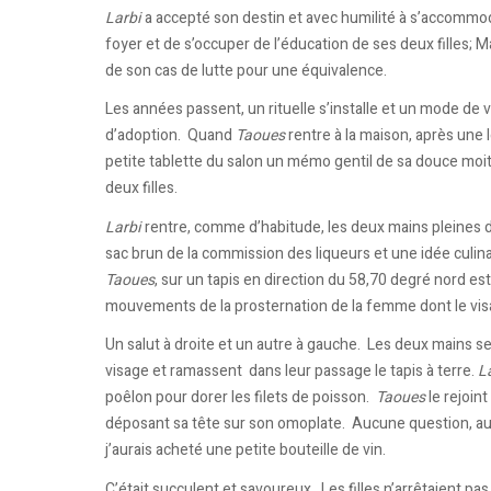
Larbi
a accepté son destin et avec humilité à s’accommod
foyer et de s’occuper de l’éducation de ses deux filles; M
de son cas de lutte pour une équivalence.
Les années passent, un rituelle s’installe et un mode de 
d’adoption. Quand
Taoues
rentre à la maison, après une l
petite tablette du salon un mémo gentil de sa douce moi
deux filles.
Larbi
rentre, comme d’habitude, les deux mains pleines 
sac brun de la commission des liqueurs et une idée culina
Taoues
, sur un tapis en direction du 58,70 degré nord est
mouvements de la prosternation de la femme dont le visag
Un salut à droite et un autre à gauche. Les deux mains se 
visage et ramassent dans leur passage le tapis à terre.
L
poêlon pour dorer les filets de poisson.
Taoues
le rejoint
déposant sa tête sur son omoplate. Aucune question, aucun
j’aurais acheté une petite bouteille de vin.
C’était succulent et savoureux. Les filles n’arrêtaient pa