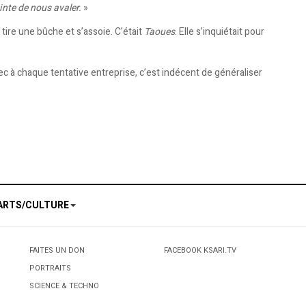
inte de nous avaler.
»
ire une bûche et s’assoie. C’était
Taoues
. Elle s’inquiétait pour
c à chaque tentative entreprise, c’est indécent de généraliser
ARTS/CULTURE
FAITES UN DON
FACEBOOK KSARI.TV
PORTRAITS
SCIENCE & TECHNO