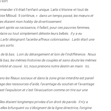
 sort.
mander s’il était l’enfant unique. Larbi s’étonne et tout de
cise Miloud. Il continue, «
dans un temps passé, les mœurs et
les étaient mon hobby de divertissement.
ant après sa naissance, il fallait, pour ces pauvres femmes,
laire ou tout simplement déteste leurs bébés. Il y a eu
t Larbi désignant l’acerbe affreux colonisateur. Larbi était une
ais sorts.
 là bas. Loin du dérangement et loin de l’indifférence. Nous
à bas, les mêmes histoires de couples et sans doute les mêmes
orloté et couvé. Ici, nous prenons notre destin en main. Ici,
s les fléaux sociaux et dans la zone grise interdite est pareil
ntage des ressources d’aide, l’avantage du soutien et l’avantage
 c’est l’expulsion et c’est l’évacuation comme on tire sur une
les étaient longtemps privées d’un droit de parole. Il n’y a
es bifurquent ou s’éloignent de la ligne directrice, l’origine