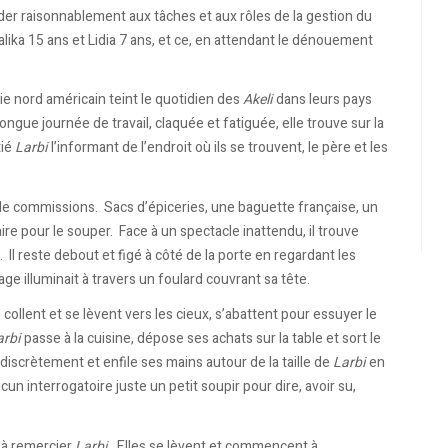
er raisonnablement aux tâches et aux rôles de la gestion du
alika 15 ans et Lidia 7 ans, et ce, en attendant le dénouement
vie nord américain teint le quotidien des
Akeli
dans leurs pays
ongue journée de travail, claquée et fatiguée, elle trouve sur la
tié
Larbi
l’informant de l’endroit où ils se trouvent, le père et les
de commissions. Sacs d’épiceries, une baguette française, un
ire pour le souper. Face à un spectacle inattendu, il trouve
. Il reste debout et figé à côté de la porte en regardant les
e illuminait à travers un foulard couvrant sa tête.
collent et se lèvent vers les cieux, s’abattent pour essuyer le
arbi
passe à la cuisine, dépose ses achats sur la table et sort le
 discrètement et enfile ses mains autour de la taille de
Larbi
en
 interrogatoire juste un petit soupir pour dire, avoir su,
s à remercier
Larbi
. Elles se lèvent et commencent à