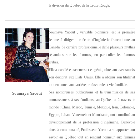
la division du Québec de la Croix-Rouge.
Soumaya Yacout , véritable pionnière, est la première
femme à diriger une école d’ingénierie francophone au
Canada. Sa carrière professionnelle défie plusieurs mythes
répandues sur les femmes, en particulier les femmes
arabes.
Elle a excellé en sciences et en génie, obtenant avec succès
son doctorat aux États Unies. Elle a obtenu son titulariat
tout en conciliant carrière professorale et vie familiale.
Ses nombreuses publications et la transmission de ses
Soumaya Yacout
connaissances à ses étudiants, au Québec et à travers le
monde : Chine, Maroc, Tunisie, Mexique, Iran, Colombie,
Égypte, Liban, Venezuela et Mauritanie, ont contribué au
développement de la profession d’ingénierie. Bénévole
dans la communauté, Professeur Yacout a su apporter son
savoir au Québec tout en rendant honneur aux femmes