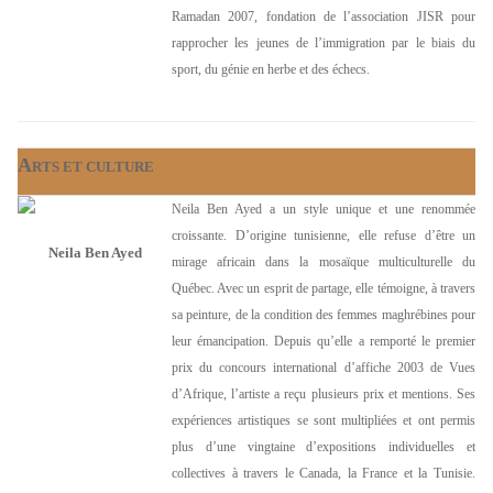
Ramadan 2007, fondation de l’association JISR pour
rapprocher les jeunes de l’immigration par le biais du
sport, du génie en herbe et des échecs.
A
RTS ET CULTURE
Neila Ben Ayed a un style unique et une renommée
croissante. D’origine tunisienne, elle refuse d’être un
Neila Ben Ayed
mirage africain dans la mosaïque multiculturelle du
Québec. Avec un esprit de partage, elle témoigne, à travers
sa peinture, de la condition des femmes maghrébines pour
leur émancipation. Depuis qu’elle a remporté le premier
prix du concours international d’affiche 2003 de Vues
d’Afrique, l’artiste a reçu plusieurs prix et mentions. Ses
expériences artistiques se sont multipliées et ont permis
plus d’une vingtaine d’expositions individuelles et
collectives à travers le Canada, la France et la Tunisie.