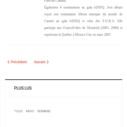
Film du Canada.
Également 4 nominations au gala ADISQ. Son album
reçoit une nomination Album musique du monde de
l’année au gala ADISQ et celui des S.O.B.A. Elle
participe aux FrancoFolies de Montréal (2005, 2006) et
représente le Québec à Mexico City en mars 2007.
Article précédent : Lutte antiterroriste: le FBI va ouvrir un bureau à Alger
Article suivant : Rachid Alliche, un militant conséquent nou
Précédent
Suivant
PLUS LUS
TOUS
MOIS
SEMAINE
1
Premier prix du Concours national «Contes et