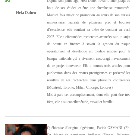
Depuis son jeune âge, Hela Dahen rêvait d’aller jusqu’au
bout de ses études et être une chercheuse renommée.
Hela Dahen
Maintes fois major de promotion au cours de son cursus
universitaire, lauréate de plusieurs prix et bourses
d’excellence, elle soutient sa thèse de doctorat en avril
2007. Elle a effectué des recherches avancées sur un sujet
de pointe en finance à savoir la gestion du risque
opérationnel, et développé un modèle unique pour la
banque nationale qui a vivement encouragé l’avancement
de ce projet innovateur. Elle a soumis trois articles pour
publication dans des revues prestigieuses et présenté les
résultats de ses recherches dans plusieurs conférences
(Montréal, Toronto, Milan, Chicago, Londres)
Mis à part cet accomplissement, dont elle peut être très
fière, elle a su concilier étude, travail et famille.
Québécoise d’origine algérienne, Farida OSMANI (Ph.
D) détient de nombreux diplômes (France, Belgique,