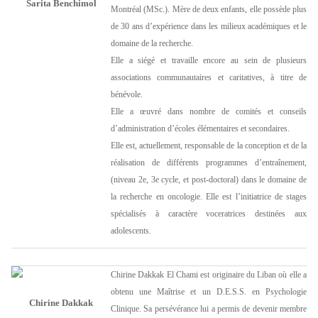
Sarita Benchimol
Montréal (MSc.). Mère de deux enfants, elle possède plus
de 30 ans d’expérience dans les milieux académiques et le
domaine de la recherche.
Elle a siégé et travaille encore au sein de plusieurs
associations communautaires et caritatives, à titre de
bénévole.
Elle a œuvré dans nombre de comités et conseils
d’administration d’écoles élémentaires et secondaires.
Elle est, actuellement, responsable de la conception et de la
réalisation de différents programmes d’entraînement,
(niveau 2e, 3e cycle, et post-doctoral) dans le domaine de
la recherche en oncologie. Elle est l’initiatrice de stages
spécialisés à caractère voceratrices destinées aux
adolescents.
Chirine Dakkak El Chami est originaire du Liban où elle a
obtenu une Maîtrise et un D.E.S.S. en Psychologie
Chirine Dakkak
Clinique. Sa persévérance lui a permis de devenir membre