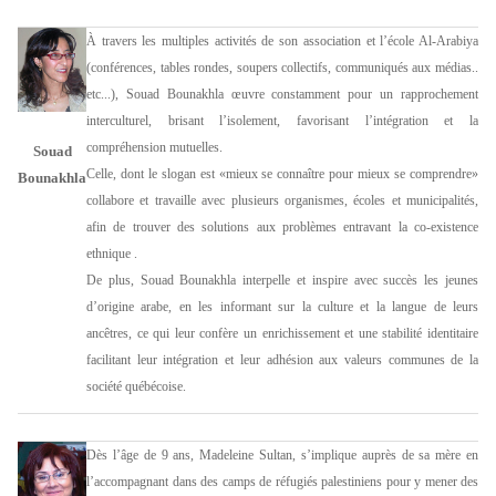
À travers les multiples activités de son association et l’école Al-Arabiya
(conférences, tables rondes, soupers collectifs, communiqués aux médias..
etc...), Souad Bounakhla œuvre constamment pour un rapprochement
interculturel, brisant l’isolement, favorisant l’intégration et la
compréhension mutuelles.
Souad
Celle, dont le slogan est «mieux se connaître pour mieux se comprendre»
Bounakhla
collabore et travaille avec plusieurs organismes, écoles et municipalités,
afin de trouver des solutions aux problèmes entravant la co-existence
ethnique .
De plus, Souad Bounakhla interpelle et inspire avec succès les jeunes
d’origine arabe, en les informant sur la culture et la langue de leurs
ancêtres, ce qui leur confère un enrichissement et une stabilité identitaire
facilitant leur intégration et leur adhésion aux valeurs communes de la
société québécoise.
Dès l’âge de 9 ans, Madeleine Sultan, s’implique auprès de sa mère en
l’accompagnant dans des camps de réfugiés palestiniens pour y mener des