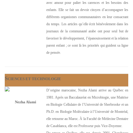
avec amour pour palier les carences et les besoins des
enfants. Elle se fait un devoir citoyen d’accompagner les
différents organismes communautaires en leur consacrant
du temps. Les articles qu’elle écrit bénévolement dans les
journaux de la communauté arabe ont pour seul but de
favoriser le développement, l’épanouissement et la relation
parent enfant ; ce sont là les priorités qui guident sa ligne
de pensée.
S
CIENCES ET TECHNOLOGIE
D’origine marocaine, Nezha Alami arrive au Québec en
1981. Après un Baccalauréat en Microbiogie, une Maitrise
Nezha Alami
en Biologie Cellulaire de l’Université de Sherbrooke et un
Ph.D. en Biologie Moléculaire à l’Université de Montréal,
elle retourne au Maroc. À la Faculté de Médecine Dentaire
de Casablanca, elle est Professeur puis Vice-Doyenne.
De retour au Québec, elle est, depuis 2001, Chercheure