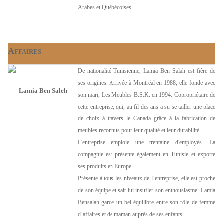
Arabes et Québécoises.
A
FFAIRES
De nationalité Tunisienne, Lamia Ben Salah est fière de
ses origines. Arrivée à Montréal en 1988, elle fonde avec
Lamia Ben Saleh
son mari, Les Meubles B.S.K. en 1994. Copropriétaire de
cette entreprise, qui, au fil des ans a su se tailler une place
de choix à travers le Canada grâce à la fabrication de
meubles reconnus pour leur qualité et leur durabilité.
L'entreprise emploie une trentaine d'employés. La
compagnie est présente également en Tunisie et exporte
ses produits en Europe.
Présente à tous les niveaux de l’entreprise, elle est proche
de son équipe et sait lui insufler son enthousiasme. Lamia
Bensalah garde un bel équilibre entre son rôle de femme
d’affaires et de maman auprès de ses enfants.