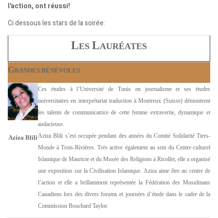
l'action, ont réussi!
Ci dessous les stars de la soirée:
L
L
ES
AURÉATES
G
RANDES BÉNÉVOLES
Ces études à l’Université de Tunis en journalisme et ses études
universitaires en interprétariat traduction à Montreux (Suisse) démontrent
les talents de communicatrice de cette femme extravertie, dynamique et
audacieuse.
Aziza Blili s’est occupée pendant des années du Comité Solidarité Tiers-
Aziza Blili
Monde à Trois-Rivières. Très active également au sein du Centre culturel
Islamique de Mauricie et du Musée des Religions à Ricollet, elle a organisé
une exposition sur la Civilisation Islamique. Aziza aime être au centre de
l’action et elle a brillamment représentée la Fédération des Musulmans
Canadiens lors des divers forums et journées d’étude dans le cadre de la
Commission Bouchard Taylor.