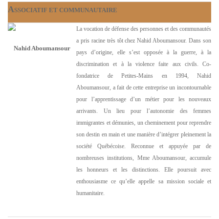
A
SSOCIATIF ET COMMUNAUTAIRE
La vocation de défense des personnes et des communautés
a pris racine très tôt chez Nahid Aboumansour. Dans son
Nahid Aboumansour
pays d’origine, elle s’est opposée à la guerre, à la
discrimination et à la violence faite aux civils. Co-
fondatrice de Petites-Mains en 1994, Nahid
Aboumansour, a fait de cette entreprise un incontournable
pour l’apprentissage d’un métier pour les nouveaux
arrivants. Un lieu pour l’autonomie des femmes
immigrantes et démunies, un cheminement pour reprendre
son destin en main et une manière d’intégrer pleinement la
société Québécoise. Reconnue et appuyée par de
nombreuses institutions, Mme Aboumansour, accumule
les honneurs et les distinctions. Elle poursuit avec
enthousiasme ce qu’elle appelle sa mission sociale et
humanitaire.