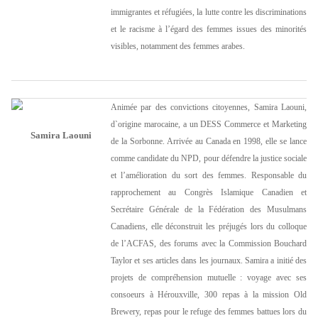
immigrantes et réfugiées, la lutte contre les discriminations
et le racisme à l’égard des femmes issues des minorités
visibles, notamment des femmes arabes.
Animée par des convictions citoyennes, Samira Laouni,
d`origine marocaine, a un DESS Commerce et Marketing
Samira Laouni
de la Sorbonne. Arrivée au Canada en 1998, elle se lance
comme candidate du NPD, pour défendre la justice sociale
et l’amélioration du sort des femmes. Responsable du
rapprochement au Congrès Islamique Canadien et
Secrétaire Générale de la Fédération des Musulmans
Canadiens, elle déconstruit les préjugés lors du colloque
de l’ACFAS, des forums avec la Commission Bouchard
Taylor et ses articles dans les journaux. Samira a initié des
projets de compréhension mutuelle : voyage avec ses
consoeurs à Hérouxville, 300 repas à la mission Old
Brewery, repas pour le refuge des femmes battues lors du