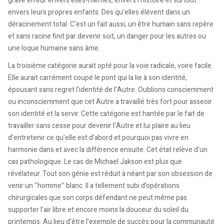
grave erreur envers elles-mêmes, envers l’histoire et surtout
envers leurs propres enfants. Des qu’elles élèvent dans un
déracinement total. C’est un fait aussi, un être humain sans repère
et sans racine finit par devenir soit, un danger pour les autres ou
une loque humaine sans âme.
La troisième catégorie aurait opté pour la voie radicale, voire facile.
Elle aurait carrément coupé le pont qui la lie à son identité,
épousant sans regret l’identité de l’Autre. Oublions consciemment
ou inconsciemment que cet Autre a travaillé très fort pour asseoir
son identité et la servir. Cette catégorie est hantée par le fait de
travailler sans cesse pour devenir l’Autre et lui plaire au lieu
d’entretenir ce qu’elle est d’abord et pourquoi pas vivre en
harmonie dans et avec la différence ensuite. Cet état relève d’un
cas pathologique. Le cas de Michael Jakson est plus que
révélateur. Tout son génie est réduit à néant par son obsession de
venir un ‘’homme’’ blanc. Il a tellement subi d’opérations
chirurgicales que son corps défendant ne peut même pas
supporter l’air libre et encore moins la douceur du soleil du
printemps. Au lieu d’être l’exemple de succès pour la communauté