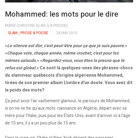
Mohammed: les mots pour le dire
MARIE-CHRISTINE BLAIS (LA PRESSE)
SLAM , PROSE & POESIE
28 MAI 2010
«
Le silence est d'or, c'est peut-être pour ça que je suis pauvre.
»
«
Chaque vote, chaque année, même crochet, c'est pour les
mêmes salauds.
» «
Regardez-vous, vous êtes la preuve que le
refus est global.
» Ce sont là quelques-unes des phrases-chocs
du slammeur québécois d'origine algérienne Mohammed,
tirées de son premier album L'ombre d'un doute. Vous avez dit
le poids des mots?
Ça peut avoir l'air vachement glamour, le parcours de Mohammed,
si on ne se fie qu'aux mots: naissance en Algérie, départ avec sa
mère pour l'Italie, puis pour les États-Unis, avant d'arriver ici à l'âge
de 15 ans, il y a un peu plus de 15 ans.
Dans la vraie vie, l'Italie et New York étaient des passages