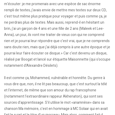
m'écouter: je me promenais avec une espèce de sac énorme
rempli de textes, j'avais envie de mettre mes textes sur deux CD,
c'est tout même plus pratique pour voyager et puis comme ça, je
ne perdrais plus de textes. Mais aussi, reprend-il en hésitant un
brin, j'ai un garçon de 4 ans et une fille de 2 ans (Maleek et Lee-
Anna); un jour, ils vont me traiter de vieux con qui ne comprend
rien et je pourrai leur répondre que c'est vrai, que je ne comprends
sans doute rien, mais que j'ai déjà compris à une autre époque et je
pourrai leur faire écouter ce disque.» Car c'est devenu un disque,
réalisé par Boogat et lancé sur étiquette Maisonnette (qui s'occupe
notamment d'Alexandre Désilets).
Il est comme ça, Mohammed, vulnérable et honnête. Du genre à
vous dire que, non, il ne lit pas beaucoup, que c'est surtout la télé
et l'internet, de même que son amour du rap francophone
(notamment l'extraordinaire rappeur Akhenaton), qui sont ses
sources d'apprentissage. S'il utilise le mot «anamnèse» dans sa
chanson Ma mémoire, c'est en hommage à MC Solaar qui en avait
fait le sujet et le titre d'un morceau. Mais alors, comment fait-il