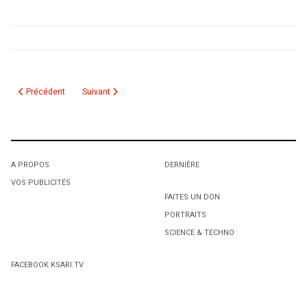
Article précédent : Chante-moi Alger...
Article suivant : Mohammed: Citoyen slameur
Précédent
Suivant
A PROPOS
DERNIÈRE
VOS PUBLICITÉS
FAITES UN DON
PORTRAITS
SCIENCE & TECHNO
FACEBOOK KSARI.TV