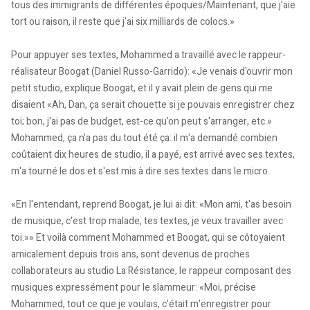
tous des immigrants de différentes époques/Maintenant, que j'aie
tort ou raison, il reste que j'ai six milliards de colocs.»
Pour appuyer ses textes, Mohammed a travaillé avec le rappeur-
réalisateur Boogat (Daniel Russo-Garrido): «Je venais d'ouvrir mon
petit studio, explique Boogat, et il y avait plein de gens qui me
disaient «Ah, Dan, ça serait chouette si je pouvais enregistrer chez
toi; bon, j'ai pas de budget, est-ce qu'on peut s'arranger, etc.»
Mohammed, ça n'a pas du tout été ça: il m'a demandé combien
coûtaient dix heures de studio, il a payé, est arrivé avec ses textes,
m'a tourné le dos et s'est mis à dire ses textes dans le micro.
«En l'entendant, reprend Boogat, je lui ai dit: «Mon ami, t'as besoin
de musique, c'est trop malade, tes textes, je veux travailler avec
toi.»» Et voilà comment Mohammed et Boogat, qui se côtoyaient
amicalement depuis trois ans, sont devenus de proches
collaborateurs au studio La Résistance, le rappeur composant des
musiques expressément pour le slammeur: «Moi, précise
Mohammed, tout ce que je voulais, c'était m'enregistrer pour