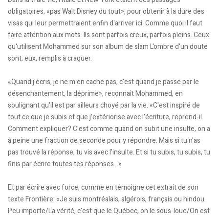
obligatoires, «pas Walt Disney du tout», pour obtenir à la dure des
visas qui leur permettraient enfin d'arriver ici. Comme quoi il faut
faire attention aux mots. Ils sont parfois creux, parfois pleins. Ceux
qu'utilisent Mohammed sur son album de slam L'ombre d'un doute
sont, eux, remplis à craquer.
«Quand j'écris, je ne m'en cache pas, c'est quand je passe par le
désenchantement, la déprime», reconnaît Mohammed, en
soulignant qu'il est par ailleurs choyé par la vie. «C'est inspiré de
tout ce que je subis et que j'extériorise avec l'écriture, reprend-il.
Comment expliquer? C'est comme quand on subit une insulte, on a
à peine une fraction de seconde pour y répondre. Mais si tu n'as
pas trouvé la réponse, tu vis avec l'insulte. Et si tu subis, tu subis, tu
finis par écrire toutes tes réponses...»
Et par écrire avec force, comme en témoigne cet extrait de son
texte Frontière: «Je suis montréalais, algérois, français ou hindou.
Peu importe/La vérité, c'est que le Québec, on le sous-loue/On est