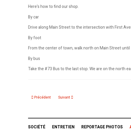
Here's how to find our shop.
By car
Drive along Main Street to the intersection with First Ave
By foot
From the center of town, walk north on Main Street until 
By bus
Take the #73 Bus to the last stop. We are on the north ea
Article précédent : Résultat du tirage des livres "Jacques Mesr
Article suivant : Résultat du tirage des livr
Précédent
Suivant
SOCIÉTÉ
ENTRETIEN
REPORTAGE PHOTOS