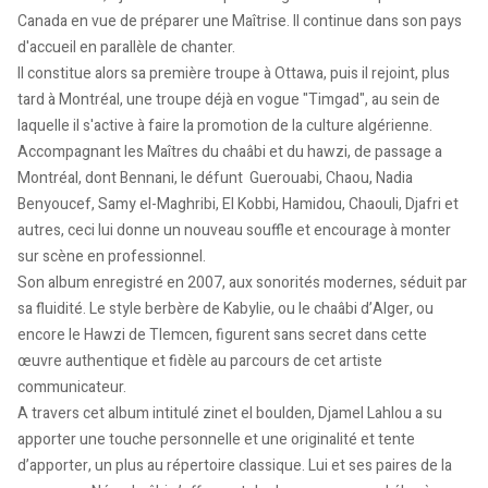
Canada en vue de préparer une Maîtrise. Il continue dans son pays
d'accueil en parallèle de chanter.
Il constitue alors sa première troupe à Ottawa, puis il rejoint, plus
tard à Montréal, une troupe déjà en vogue "Timgad", au sein de
laquelle il s'active à faire la promotion de la culture algérienne.
Accompagnant les Maîtres du chaâbi et du hawzi, de passage a
Montréal, dont Bennani, le défunt Guerouabi, Chaou, Nadia
Benyoucef, Samy el-Maghribi, El Kobbi, Hamidou, Chaouli, Djafri et
autres, ceci lui donne un nouveau souffle et encourage à monter
sur scène en professionnel.
Son album enregistré en 2007, aux sonorités modernes, séduit par
sa fluidité. Le style berbère de Kabylie, ou le chaâbi d’Alger, ou
encore le Hawzi de Tlemcen, figurent sans secret dans cette
œuvre authentique et fidèle au parcours de cet artiste
communicateur.
A travers cet album intitulé zinet el boulden, Djamel Lahlou a su
apporter une touche personnelle et une originalité et tente
d’apporter, un plus au répertoire classique. Lui et ses paires de la