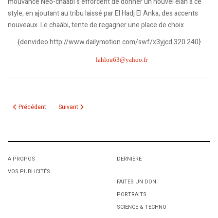
mouvance Néo-chaâbi s’efforcent de donner un nouvel élan à ce
style, en ajoutant au tribu laissé par El Hadj El Anka, des accents
nouveaux. Le chaâbi, tente de regagner une place de choix.
{denvideo http://www.dailymotion.com/swf/x3yjcd 320 240}
courriel :
lahlou63@yahoo.fr
Article précédent : Mohamed Saci et son orchestre (Chaâbi et Andalous)
Article suivant : Seghira Bouhaddi, la voix d'or d’une Kaby
Précédent
Suivant
A PROPOS
DERNIÈRE
VOS PUBLICITÉS
FAITES UN DON
PORTRAITS
SCIENCE & TECHNO