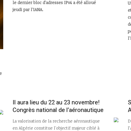
le dernier bloc d'adresses IPv4 a été alloué
U
jeudi par l'IANA.
e
c
d
p
l
e
Il aura lieu du 22 au 23 novembre!
S
Congrès national de l’aéronautique
La valorisation de la recherche aéronautique
D
en Algérie constitue l'objectif majeur ciblé à
l