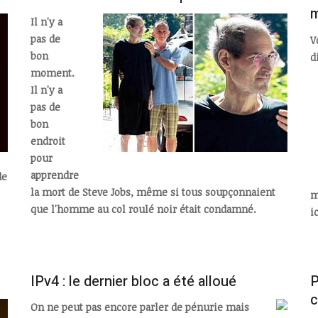
Il n'y a
pas de
V
bon
d
moment.
Il n'y a
pas de
bon
endroit
pour
apprendre
de
la mort de Steve Jobs, même si tous soupçonnaient
m
que l'homme au col roulé noir était condamné.
i
IPv4 : le dernier bloc a été alloué
P
c
On ne peut pas encore parler de pénurie mais