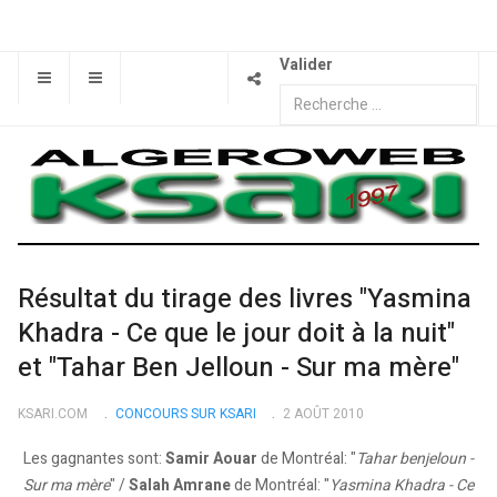
Valider
Résultat du tirage des livres "Yasmina
Khadra - Ce que le jour doit à la nuit"
et "Tahar Ben Jelloun - Sur ma mère"
KSARI.COM
CONCOURS SUR KSARI
2 AOÛT 2010
Les gagnantes sont:
Samir Aouar
de Montréal: "
Tahar benjeloun -
Sur ma mère
" /
Salah Amrane
de Montréal: "
Yasmina Khadra - Ce