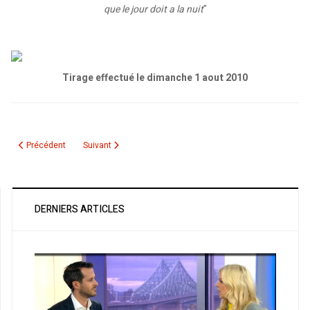
que le jour doit a la nuit
"
Tirage effectué le dimanche 1 aout 2010
Article précédent : Résultat du tirage des livres "Notre ami Bouteflika - De l'
Article suivant : Résultat du tirage des livres "Jacques Mesr
Précédent
Suivant
DERNIERS ARTICLES