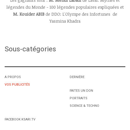
Les gagnants sont :
M. Mehdi Labadi
de Laval: Mythes et
légendes du Monde - 100 légendes populaires expliquées et
M. Kouider ABIB
de DDO: L'Olympe des Infortunes de
Yasmina Khadra
Sous-catégories
A PROPOS
DERNIÈRE
VOS PUBLICITÉS
FAITES UN DON
PORTRAITS
SCIENCE & TECHNO
FACEBOOK KSARI.TV